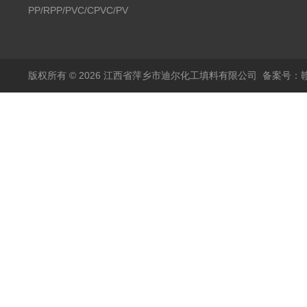
PP/RPP/PVC/CPVC/PVDF
塑料阶梯环
版权所有 © 2026 江西省萍乡市迪尔化工填料有限公司
备案号：赣I