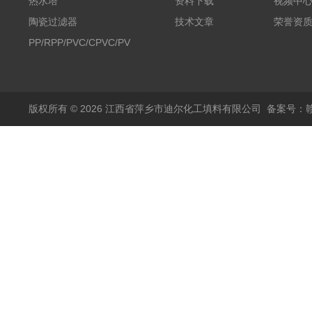
热水塔
资料下载
视频中
陶瓷过滤器
技术文章
荣誉资
PP/RPP/PVC/CPVC/PVDF
塑料阶梯环
版权所有 © 2026 江西省萍乡市迪尔化工填料有限公司
备案号：赣I