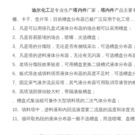
迪尔化工
是专业生产
塔内件
厂家，
塔内件
产品主要
栅、卡子、垫片等；目前槽盘分布器已被广泛应用于化工塔，
1、凡是可以用筛孔盘式液体分布器的场合都可以采用槽盘；
2、凡是容易脏堵的场合，喷嘴，次选槽盘；
3、凡是塔的分馏段，无论是否有侧线采出，可选槽盘分布器
4、凡是塔的进料液体分布器，无论有无闪蒸，可选槽盘分布
5、老塔分馏段效果较差，可用槽盘更换二级槽式液体分布器，并
6、板式塔改成填料塔而液体分布器的高度不足时，可选槽盘
7、固定床气液并流反应塔，其气液分布器可用取消导液管的
8、高塔顶部摆动较大时，带隔液板槽盘；
、槽盘式集油箱可兼作大型填料塔的二次气体分布盘；
10、填料塔中，进料液和内回流液需要二流股的温度和浓度
11、循环取热段的液体分布器一般不选槽盘，而选喷嘴、盘