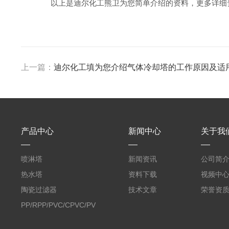
以上是迪尔化工熊卫为您简单介绍的资料，更多详细资
上一篇：
迪尔化工填为您介绍气体冷却塔的工作原因及适
产品中心
新闻中心
关于我
喷淋塔
新闻资讯
公司简
热水塔
资料下载
视频中
陶瓷过滤器
技术文章
荣誉资
PP/RPP/PVC/CPVC/PVDF
塑料阶梯环