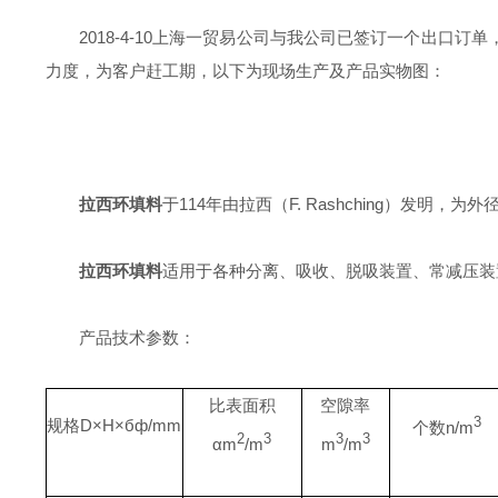
2018-4-10上海一贸易公司与我公司已签订一个出口订单
力度，为客户赶工期，以下为现场生产及产品实物图：
拉西环填料
于114年由拉西（F. Rashching）发明，
拉西环填料
适用于各种分离、吸收、脱吸装置、常减压装
产品技术参数：
比表面积
空隙率
3
规格
D
×
H
×бф
/mm
个数
n/m
2
3
3
3
α
m
/m
m
/m