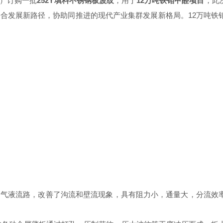
）订购一批
252Y填料不锈钢板波纹
，用于
12万吨铁钼甲醛项目
，此
合发展新路径，协助同推进的现代产业集群发展新格局。12万吨铁
了气液流路，改善了沟流和壁流现象，具有阻力小，通量大，分流效