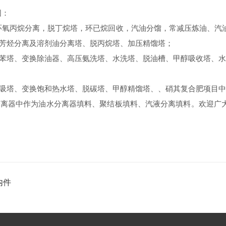
围：
环氧丙烷分离，脱丁烷塔，环已烷回收，汽油分馏，常减压炼油、汽
芳烃分离及溶剂油分离塔、脱丙烷塔、加压精馏塔；
苯塔、变换除油器、高压氨洗塔、水洗塔、脱油槽、甲醇吸收塔、水
吸塔、变换饱和热水塔、脱碳塔、甲醇精馏塔、、硝其复合肥项目中
分离器中作为油水分离器填料、聚结板填料、汽液分离填料。欢迎广
内件