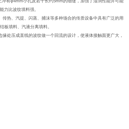
板上冲有φ4mm小孔及若干长约5mm的细缝，加强了湿润性能并可能
堵能力比波纹填料强。
、传热、汽提、闪蒸、捕沫等多种场合的传质设备中具有广泛的用
结板填料、汽液分离填料。
，在它的边缘处压成直线的波纹做一个回流的设计，使液体接触面更广大，