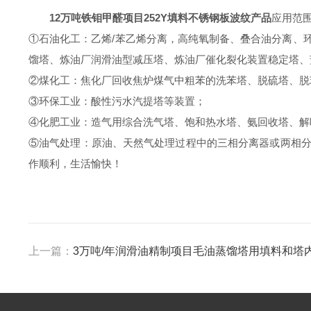
12万吨铁钼甲醛项目252Y填料不锈钢板波纹产品
应用范
①石油化工：乙烯/苯乙烯分离，高纯氧制备、叠合油分离、
馏塔、炼油厂润滑油型减压塔、炼油厂催化裂化装置稳定塔、
②煤化工：焦化厂回收焦炉煤气中粗苯的洗苯塔、脱硫塔、脱
③环保工业：酸性污水汽提塔等装置；
④化肥工业：造气用综合洗气塔、饱和热水塔、氨回收塔、解
⑤油气处理：原油、天然气处理过程中的三相分离器或两相
作顺利，生活愉快！
上一篇：
3万吨/年润滑油精制项目毛油蒸馏塔用填料和塔