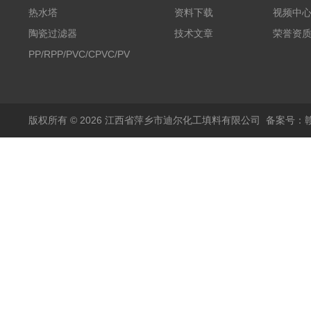
热水塔
资料下载
视频中
陶瓷过滤器
技术文章
荣誉资
PP/RPP/PVC/CPVC/PVDF
塑料阶梯环
版权所有 © 2026 江西省萍乡市迪尔化工填料有限公司
备案号：赣I