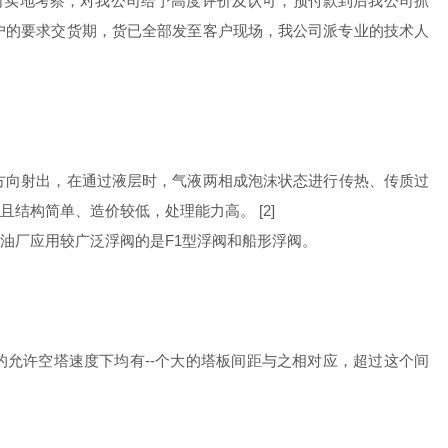
公司实地考察，对我公司给予高度评价及认可，预付款到后我公司抓
户的要求交货期，货已全部发至客户现场，我公司派专业的技术人
方向射出，在通过液层时，气液两相成泡沫状态进行传热、传质过
结构简单、造价较低，处理能力高。 [2]
油厂应用较广泛浮阀的是F1型浮阀和船形浮阀。
的允许空塔速度下均有--个大的塔板间距与之相对应，超过这个间