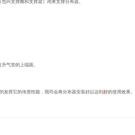
（也叫支撑圈和支撑梁）用来支撑分布器。
。
住升气管的上端面。
的发挥它的传质性能，我司会将分布器安装好以达到
好
的使用效果。