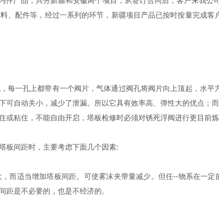
批塔内件产品，共分新疆和安徽两个项目，从签订合同后，客户来我
材料、配件等，经过一系列的环节，新疆项目产品已按时按量完成客
孔，每一孔上都带有一个阀片，气体通过阀孔将阀片向上顶起，水平
下可自动关小，减少了泄漏。所以它具有效率高、弹性大的优点；而且
住或粘住，不能自由开启，塔板检修时必须对锈死浮阀进行更目前炼
塔板间距时，主要考虑下面几个因素:
，而适当增加塔板间距。可使雾沫夹带量减少。但任--物系在一定
间距是不必要的，也是不经济的。