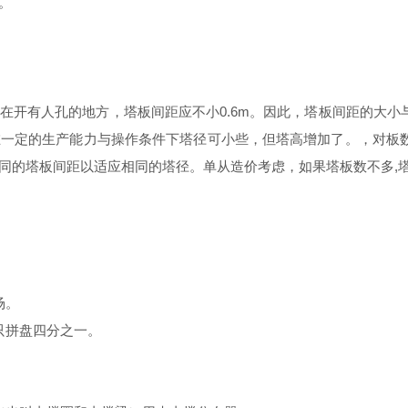
。
在开有人孔的地方，塔板间距应不小0.6m。因此，塔板间距的大
在一定的生产能力与操作条件下塔径可小些，但塔高增加了。，对板
同的塔板间距以适应相同的塔径。单从造价考虑，如果塔板数不多,
场。
只拼盘四分之一。