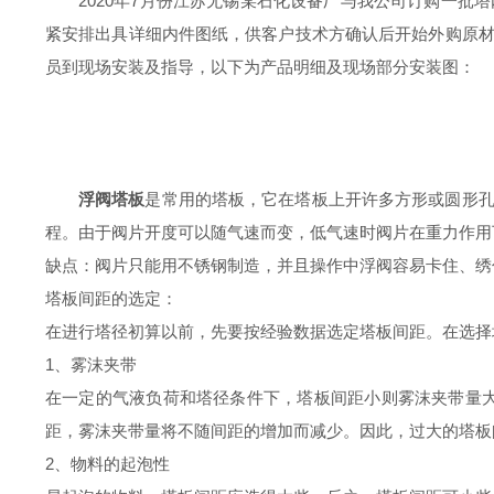
2020年7月份江苏无锡某石化设备厂与我公司订购一
紧安排出具详细内件图纸，供客户技术方确认后开始外购原
员到现场安装及指导，以下为产品明细及现场部分安装图：
浮阀塔板
是
常用
的塔板，它在塔板上开许多方形或圆形
程。由于阀片开度可以随气速而变，低气速时阀片在重力作用
缺点：阀片只能用不锈钢制造，并且操作中浮阀容易卡住、绣
塔板间距的选定：
在进行塔径初算以前，先要按经验数据选定塔板间距。在选择
1、雾沫夹带
在一定的气液负荷和塔径条件下，塔板间距小则雾沫夹带量大
距，雾沫夹带量将不随间距的增加而减少。因此，过大的塔板
2、物料的起泡性