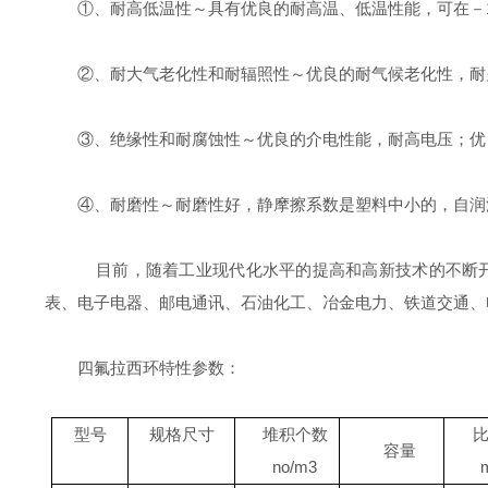
①、耐高低温性～具有优良的耐高温、低温性能，可在－18
②、耐大气老化性和耐辐照性～优良的耐气候老化性，耐
③、绝缘性和耐腐蚀性～优良的介电性能，耐高电压；优
④、耐磨性～耐磨性好，静摩擦系数是塑料中小的，自润
目前，随着工业现代化水平的提高和高新技术的不断开
表、电子电器、邮电通讯、石油化工、冶金电力、铁道交通、
四氟拉西环特性参数：
型号
规格尺寸
堆积个数
容量
no/m3