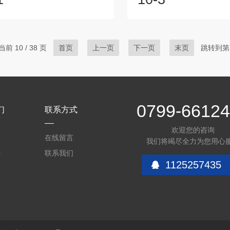
，间距为300~400mm，连接板采
9.3kg/h。◇水洗后尾气中
制作。1、填料压栅作用：a、阻
学工业污染物排放标准》要求＜
达填料压栅层往上吹产生异位，
和买方要求＜30mg/m3进
用；b、操作状况下填料床层的重
后尾气非甲烷总烃执行《石
前 10 / 38 页
首页
上一页
下一页
末页
跳转到第
C、具有足够的自由面积以使气
染物排放标准》要求＜120mg
由通过。填料压紧装置及作用：
洗塔塔内件运行有一定的灵
余热回收项目17.5米RPP填料格
地，以适应尾气量的变化
板自由放置于...
50%~110%）。◇...
0799-6612
们
联系方式
欢迎您的咨询
介
在线留言
我们将竭尽全力为您用心
心
联系我们
1125257435
质