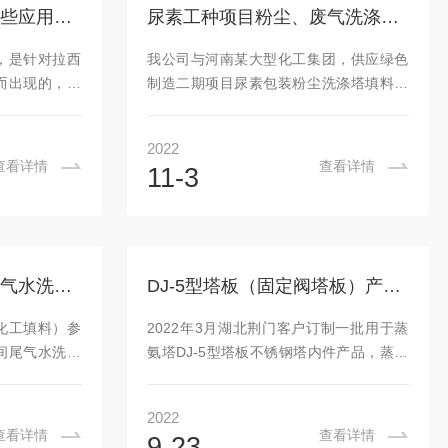
造成提馏段的
围安装，安装完1层再安装第2层。2、轻
你知道四氟鲍尔环有哪些应用么？看看本篇吧
尿素工种项目粉尘、废气洗涤塔用波纹规整填料
组分的损失加
瓷填料安装时，层板上第1层轻瓷填料的脚
化还将引起精
朝上摆放，从第2层开始轻瓷填料的脚朝下
，是针对拉西
我公司与河南某大型化工集团，供应绿色
件的变化。组
摆放，第2与第1层轻...
而出现的，是
制造二期项目尿素包装粉尘洗涤塔填料，
长方形小窗，
包装含尘废气设计为进入水洗除尘的废气
下面层窗位置
（主要为空气）为常温，-7kpa，正常10
2022
填料的主要区
万Nm3/h（设计上限140%），含尘量
查看详情
查看详情
11-3
形窗孔，窗孔
5g/Nm3，为尿素颗粒，粒径项目设计要
开孔使得气、
求：经过水洗后废气颗粒物排放浓度和速
得到较大的改
率需满足《大气污染物综合排放标准》和
够得以充分利
《石油化学工业污染物排放标准》中排放
用在化学工程
浓度要求：20mg/m3,氨气排放速率满足
工程案例：净化车间尾气水洗塔改造项目
DJ-5型塔板（固定阀塔板）产品的工作原理及产品介绍
的惰性固体物
《恶臭污染物排放标准》一级要求；综以
，其作用是增
上设计的基础数据及设计的要求，最后选
尔化工填料）参
2022年3月湖北荆门客户订制一批用于蒸
强烈混合。在
型填料为DN4200的不锈钢...
间尾气水洗塔
氨塔DJ-5型塔板不锈钢塔内件产品，蒸氨
通对接了解大
塔是使溶解于循环水中的氨气释放的解吸
气中硫化氢执
塔，从属于解吸装置，是使溶解于循环水
2022
准》要求＜
中的氨气通过热载体的传热而挥发释放出
查看详情
查看详情
9-23