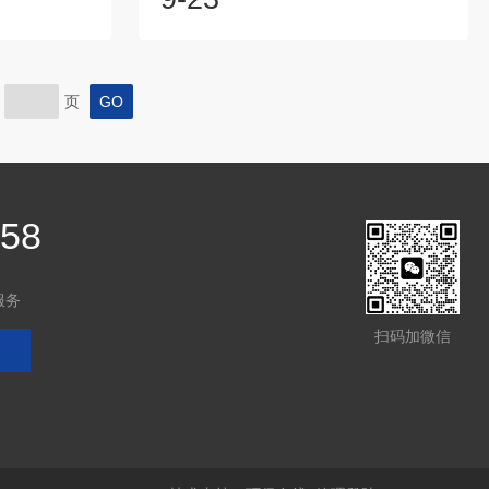
甲醇按《石油化
来的操作设备。蒸氨塔工作原理为：采用
50mg/m3
一般的载热体水蒸汽作为加热剂，使循环
行设计。◇水洗
水液面上氨气的平衡蒸汽压大于热载体中
油化学工业污
氨气的分压，汽液两相逆流接触，进行传
页
/m3◇尾气水
质传热，从而使氨气逐渐从循环水中释放
活性和调节余
出来，在塔顶得到氨蒸汽与水蒸汽的混合
（操作弹性为
物，在塔底得到较纯净的循环水。总之，
加碱源的目的是使固定铵盐转化为挥发铵
盐。...
458
服务
扫码加微信