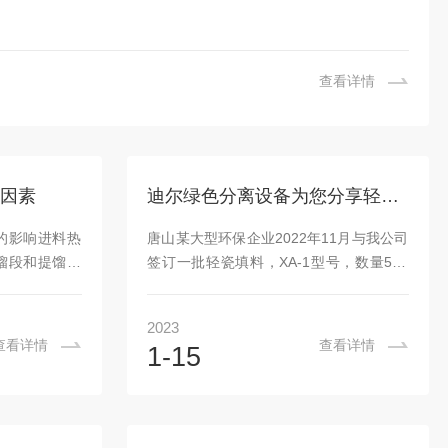
查看详情
因素
迪尔绿色分离设备为您分享轻瓷填料产品特点及安装注意事项
的影响进料热
唐山某大型环保企业2022年11月与我公司
馏段和提馏段
签订一批轻瓷填料，XA-1型号，数量500
流量大不相同
立方，用于唐山钢铁厂脱硫塔中，直径6.8
作的影响1、
米，填料分4段，此批填料产品由我公司负
2023
，精馏塔精馏
责安装及验收，全部到发货到现场后，我
查看详情
查看详情
1-15
精馏段板数的
公司派出专业技术人员至现场安排后续安
塔顶，使塔顶
装工作，以下为现场安装图片：轻瓷填料
中轻组分的浓
产品安装注意事项：1、轻瓷填料安装时，
。对于固定了
先在塔的直径上摆放1排填料，再逐渐向周