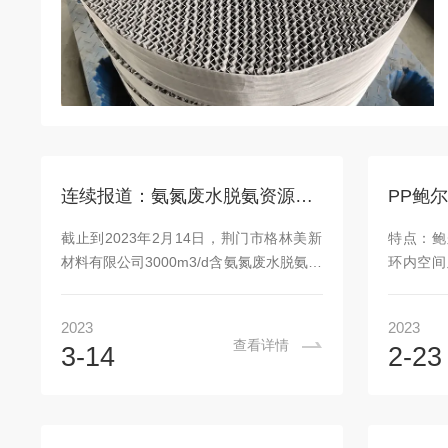
连续报道：氨氮废水脱氨资源化低排放处理装置连续稳定运行超百天
PP鲍
截止到2023年2月14日，荆门市格林美新
特点：鲍
材料有限公司3000m3/d含氨氮废水脱氨资
环内空间
源化处理装置已经连续稳定运行超过100
小，液
天，各项工艺指标均满足设计要求，深得
小、分离
2023
2023
业主满意。本套新建脱氨装置的进料废水
同的降压
查看详情
3-14
2-23
中，SS（固体悬浮物）高达10000mg/L，
上。与拉
Ca2+含量达000mg/L，属于“高盐易堵含
力大、阻
氨氮废水”。同一生产线上最初采用某国内
情况下
顶尖高校开发的脱氨技术进行处理，其蒸
50%