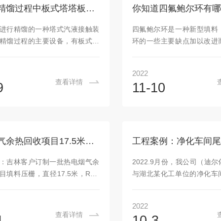
0%，鲍尔环的气体通量可增加50%
提馏段塔板数的塔来说，将
精馏塔精馏过程中板式塔塔板的类型
质设备效率提高30%左右。鲍尔
轻组分蒸不出，釜液中轻
应用较广的填料。用途：塑料鲍
大。3、同时，进料组成的变
进行精馏的一种塔式汽液接触装
四氟鲍尔环是一种新型填料
特别适用于石油、、碱、煤气、
馏塔全塔物料平衡和工艺条
精馏过程的主要设备，有板式塔
环的一些主要缺点加以改进
.
份变轻，则...
两种主要类型。根据操作方式又
在普通拉西环的壁上开六层
续精馏塔与间歇精馏塔。板式塔
小窗叶片在环中心相搭，上
2022
式塔通常是由一个圆柱型的壳体
相互交搭而成。它与拉西环
查看详情
9
11-10
按一定的间距水平设置的若干层
别是在于在侧壁上开有长方
塔盘）所组成。在塔内沿塔高装
的窗叶弯入环心，由于环壁
塔板，液体靠重力的作用由顶部
液体的分布性能较拉西环
塔底，并在各块板面上形成流动
善，尤其是环的内表面积能
气体则靠压强差推动，有塔底向
用。四氟鲍尔环填料的应
热电烟气余热回收项目17.5米RPP填料格栅
过各塔板上的液层而流向塔顶。
中，填料指装于填充塔内
在塔内进行逐级接触，两相组成
料，例如鲍尔环和拉西环等
：吉林客户订制一批热电烟气余
2022.9月份，我公司（迪
呈梯级式变化。板式塔的塔板类
大气-液的接触面，使其相互
目填料压栅，直径17.5米，RPP
与湖北某化工单位的净化车
板式...
化工产品中，填料...
于热电公司三期机组烟气余热回
改造项目，在前期与客户沟
分块制作，保证能从人孔入口安
体设计要求是：◇水洗后尾
2022
压栅采用加强聚丙烯材质，板厚
行《恶臭污染物排放标
查看详情
1
10-3