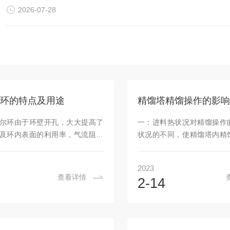
2026-07-28
尔环的特点及用途
精馏塔精馏操作的影响
尔环由于环壁开孔，大大提高了
一：进料热状况对精馏操作
及环内表面的利用率，气流阻力
状况的不同，使精馏塔内精
体分布均匀。具有通量大、阻力
的上升蒸汽和下降液体的
效率高及操作性大等优点，在相
二：进料组份的变化对精馏操
2023
下,处理量可较拉西环大50%以
若进料中重组分的浓度增加
查看详情
2-14
西环相比，这种填料具有生产能
段的负荷增加。对于固定了
力强、操作性大等特点，在一般
塔来说，将造成重组份带到
同样压降时处理可比拉西环大
产品质量不合格。2、若进料
-，同样处理时压降比拉西环小
度增加，提馏段的负荷增加