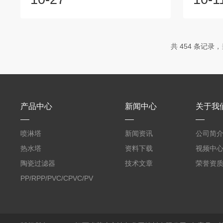
母液甲醇回收。所有塔内件填料均由我公
为10mm
司设计并供货，塔进料量=1.55m3/h;塔顶
互叉焊接
回流进料量=2m3/h；塔顶设计用塔顶槽式
止填料穿
液体分布器，塔节处填料上方选用新型收
起固定作
共 454 条记录，当
集再分布槽式液体组合分布器，填料共四
量固定；
段，分别为两段250Y孔板波纹填料、2段
液辆相自
BX500丝网波纹填料，所有塔内件填料用
热电烟气
316L不锈...
栅是填料压
产品中心
新闻中心
关于我
喷淋塔
新闻资讯
公司简
热水塔
资料下载
视频中
陶瓷过滤器
技术文章
荣誉资
PP/RPP/PVC/CPVC/PVDF
塑料阶梯环