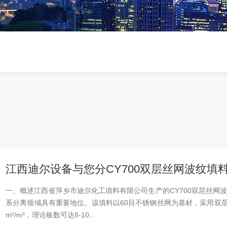
江西迪尔设备与您分CY700双层丝网波纹填
一、概述江西省萍乡市迪尔化工填料有限公司生产的CY700双层丝网
系分离领域具有重要地位。该填料以60目不锈钢丝网为基材，采用双层
m²/m³，理论板数可达8-10...