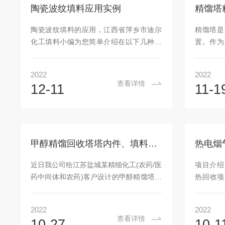
氨塔难以抗堵且清理周期达一次/月，每次
50%-7
陶瓷波纹填料应用实例
需人工耗时2-3天，最高运行负荷仅能维持
以上，传
在70%以下，后期仍有恶化趋势，大大增
环是一种
陶瓷波纹填料的应用，江西省萍乡市迪尔
精馏塔是
加...
尔环填料
化工填料小编为您简单介绍在以下几种装
置。作为
环保等行..
置中用陶瓷波纹，在实践中取得好的使用
与填料塔
效果：1.在三聚四醛、甲醛蒸馏塔中，因
可分为连
2022
2022
物质中含甲酸，腐蚀性强，过云用钼二钛
介绍：板
查看详情
12-11
11-1
浮阀塔板时会产生腐蚀，开停车时尤为严
及沿塔高
重，一座新塔通常半年左右就损坏，塔内
塔板（或
浮阀半年内减重50%，使分离效率显著降
有若干层
低，严重影响生产，一年更换一资，投资
逐板流向
增大，生产成本提高。采用直径800mm陶
的液层；
甲醇精馏回收塔塔内件、填料安装
瓷波纹填料后，运行正常，效率提高，降
上依次穿
低了回流比，塔顶甲醛及甲酸含量降低，
气液两相
近日我公司给江苏盐城某精细化工(农药/医
项目介绍
减缓了设备的腐蚀，由于填料阻力小，塔
沿塔高
药中间体和农药)客户设计的甲醇精馏塔、
热回收项
釜压...
型：塔板是
硫酸塔供货到现场并安排技术人员到现场
材质，用
指导安装。该客户301车间甲醇连续精馏
收项目，
2022
2022
装置中的精馏塔塔内径800mm，用于酯化
装，填料
查看详情
10-27
10-1