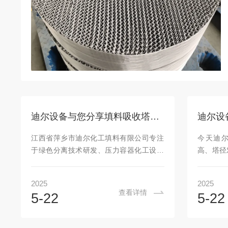
迪尔设备与您分享填料吸收塔的设计
江西省萍乡市迪尔化工填料有限公司专注
今天迪
于绿色分离技术研发、压力容器化工设备
高、塔径
与塔内分离设备等装备制造，构建了涵盖
主要影响
金属、塑料、陶瓷三大材质的18大系列、
度。在一
2025
2025
100余类传质产品体系。吸收塔作为气液
积流量越
查看详情
5-22
5-22
分离设备，已在化工、石油化工、医药、
塔径越大
农药、环保等行业的吸收操作中得到广泛
即生产能
的应用。在化工装置中吸收过程可用于混
能力的主