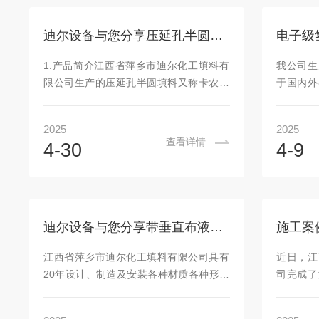
合气体的分离、原料气体净化、回收混合
板间距
气体中某组分、制取化工产品等工艺过
数。而实
迪尔设备与您分享压延孔半圆填料-电子级化学品分离填料
程，现江西省萍乡市迪尔化工填料有限公
决定的。
司小编为您简单的介绍下关于填料吸收塔
板数也愈
1.产品简介江西省萍乡市迪尔化工填料有
我公司生
的设计及吸收塔一般选用的填料产品。一.
辩证的，
限公司生产的压延孔半圆填料又称卡农填
于国内外
吸收原理...
高，则可减
料(CannonPacking)，是由许多冲有小孔
广的为电
的薄的不锈钢金属片卷成，但冲孔不去掉
规格50
2025
2025
金属，而使其突出，成为粗糙的表面，有
河南某化
查看详情
4-30
4-9
利于液体在填料表面的润湿，它不像金属
的四氟填
丝网式螺旋圈填料在精馏前必须多次液泛
给大家介绍下
使其润湿，是一种用于实验室的高效填
分子式H
料，机械强度比较大，理论塔板数较高，
体，相对密
特别适用于实验室小试、中试精馏塔的实
在空气中
迪尔设备与您分享带垂直布液板的二级槽式液体分布器
验，以及大型工业塔的混装填料，因此具
与一般金
有很高的传质性能，属于高效塔填料之
生反应，
江西省萍乡市迪尔化工填料有限公司具有
近日，江
一。压延孔半圆填料主要用于实验室及
酸盐...
20年设计、制造及安装各种材质各种形式
司完成了
小...
分布器经验。今天迪尔小编为您介绍一款
中和塔、
线带垂直布液板的二级槽式液体分布器。
造、安装