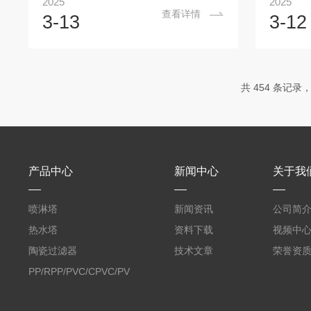
2025
2025
对于填料塔，液体分布器型式的选择是至
四氟材质
查看详情
3-13
3-12
关重要的，否则填料的高性能就不能得以
量的完成
充分发挥，不良的液体分布可使填料的性
度认可！
能下降50～70%。尤其对规整填料等低压
迪尔小编
降填料，液体分布不均匀的负面效应更
性：
共 454 条记录，
大。在我们的设计中，带垂直布液板的二
(Polyte
级槽式液体分布器就是针对上述特点设计
是一种由
选用的。带垂直布液板的二级槽式液体分
合物。这
布器的结构特点为：塔内空间占用低，液
业、医疗
体分布均...
产品中心
新闻中心
关于我
喷淋塔
新闻资讯
公司简
热水塔
资料下载
视频中
陶瓷过滤器
技术文章
荣誉资
PP/RPP/PVC/CPVC/PVDF
塑料阶梯环