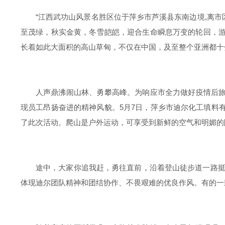
“江西武功山风景名胜区位于萍乡市芦溪县东南边境,离
至茂绿，秋实金黄，冬雪皑皑，迎合生命瞬息万变的轮回，游
长着如此大面积的高山草甸，不仅在中国，及至整个亚洲都十
人声鼎沸闹山林、勇攀高峰。为响应市全力做好疫情后旅
现员工昂扬奋进的精神风貌。5月7日，萍乡市迪尔化工填料
了此次活动。爬山是户外运动，可享受到新鲜的空气和明媚的
途中，大家你追我赶，勇往直前，沿着登山徒步道一路
体现迪尔团队精神和团结协作、不畏艰难的优良作风。有的一