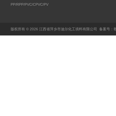
PP/RPP/PVC/CPVC/PVDF
塑料阶梯环
版权所有 © 2026 江西省萍乡市迪尔化工填料有限公司
备案号：赣I