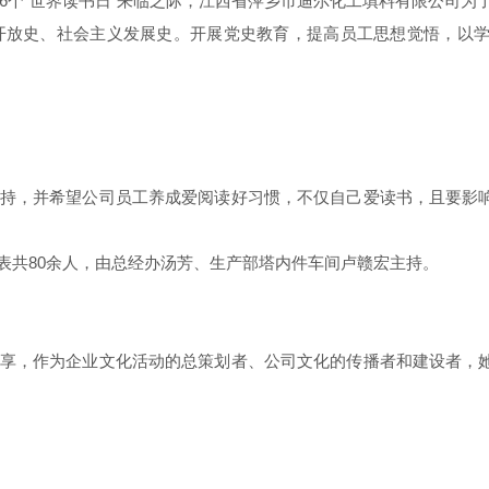
个“世界读书日”来临之际，江西省萍乡市迪尔化工填料有限公司为了
开放史、社会主义发展史。开展党史教育，提高员工思想觉悟，以
，并希望公司员工养成爱阅读好习惯，不仅自己爱读书，且要影响
共80余人，由总经办汤芳、生产部塔内件车间卢赣宏主持。
，作为企业文化活动的总策划者、公司文化的传播者和建设者，她