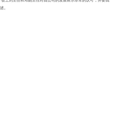
会，会上刘主任和邓副主任对我公司的发展表示非常的认可，并要我
述。