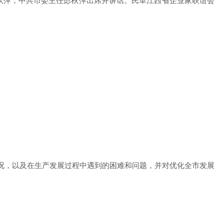
宋玖萍，中共市委主任彭秋萍出席并讲话。民革江西省企业家联谊会
状况，以及在生产发展过程中遇到的困难和问题，并对优化全市发展