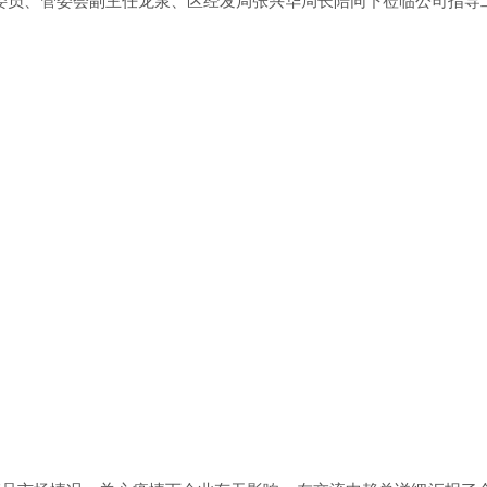
委委员、管委会副主任龙泉、区经发局张兴华局长陪同下莅临公司指