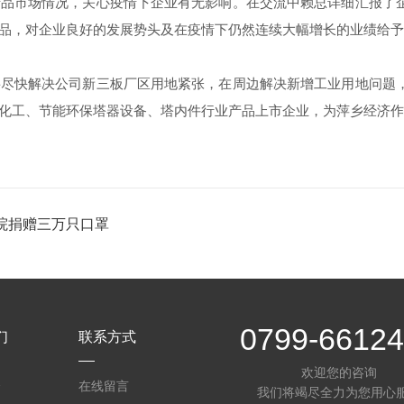
产品市场情况，关心疫情下企业有无影响。在交流中赖总详细汇报了
品，对企业良好的发展势头及在疫情下仍然连续大幅增长的业绩给予
将尽快解决公司新三板厂区用地紧张，在周边解决新增工业用地问题
化工、节能环保塔器设备、塔内件行业产品上市企业，为萍乡经济作
院捐赠三万只口罩
0799-6612
们
联系方式
欢迎您的咨询
介
在线留言
我们将竭尽全力为您用心