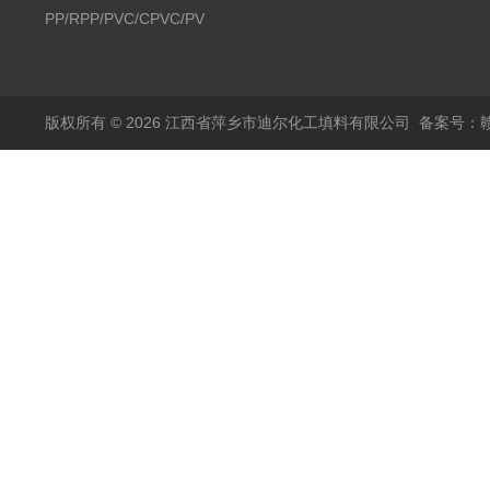
PP/RPP/PVC/CPVC/PVDF
塑料阶梯环
版权所有 © 2026 江西省萍乡市迪尔化工填料有限公司
备案号：赣I