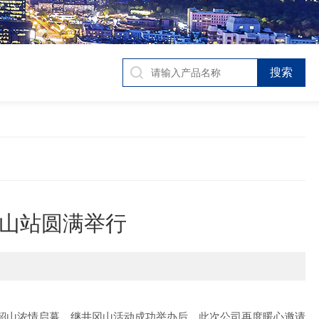
韶山站圆满举行
圣地韶山浓情启幕。继井冈山活动成功举办后，此次公司再度暖心邀请