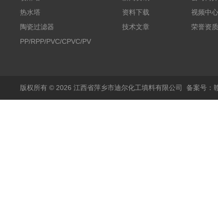
热水塔
资料下载
视频中
陶瓷过滤器
技术文章
荣誉资
PP/RPP/PVC/CPVC/PVDF
塑料阶梯环
版权所有 © 2026 江西省萍乡市迪尔化工填料有限公司
备案号：赣I