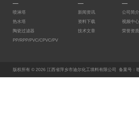
喷淋塔
新闻资讯
公司简
热水塔
资料下载
视频中
陶瓷过滤器
技术文章
荣誉资
PP/RPP/PVC/CPVC/PVDF
塑料阶梯环
版权所有 © 2026 江西省萍乡市迪尔化工填料有限公司
备案号：赣I