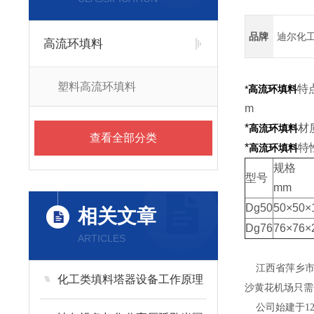
品牌
迪尔化
高流环填料
塑料高流环填料
特
*
高流环填料
m
*
材
高流环填料
查看全部分类
*
特
高流环填料
规格
型号
mm
Dg50
50×50×
相关文章
Dg76
76×76×
ARTICLES
江西省萍乡市迪
化工类填料塔器设备工作原理
沙黄花机场只需
公司始建于12