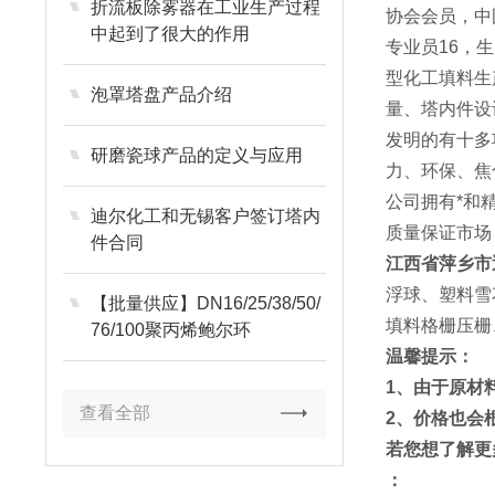
折流板除雾器在工业生产过程
协会会员，中
中起到了很大的作用
专业员16，
型化工填料生
泡罩塔盘产品介绍
量、塔内件设
发明的有十多
研磨瓷球产品的定义与应用
力、环保、焦
公司拥有*和
迪尔化工和无锡客户签订塔内
质量保证市场
件合同
江西省萍乡市
浮球、塑料雪
【批量供应】DN16/25/38/50/
填料格栅压栅
76/100聚丙烯鲍尔环
温馨提示：
1、由于原材
查看全部
2、价格也会
若您想了解更
：