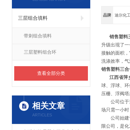
品牌
迪尔化
三层组合填料
带刺组合填料
销售塑料
升级出现了一
三层塑料组合环
接触的面积，
洗涤效率，气
销售塑料三合
查看全部分类
江西省萍乡
球、浮球、环
压栅、浮阀塔
公司位于素有
相关文章
场只需一小时
ARTICLES
公司始建于1
限公司，是化