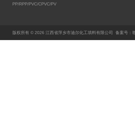
PP/RPP/PVC/CPVC/PVDF
塑料阶梯环
版权所有 © 2026 江西省萍乡市迪尔化工填料有限公司
备案号：赣I