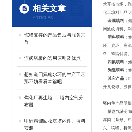
术开拓市场，靠
相关文章
化工填料产品明
ARTICLES
金属填料：
网波纹填料、刺
驼峰支撑的产品售后与服务宗
塑料填料：
旨
环、扁环、高流
料、蜂窝斜管、
浮阀塔板的选用原则及优点
四氟填料：
陶瓷填料：
想知道四氟鲍尔环的生产工艺
其它产品：
那不妨看看本篇吧
开孔瓷球、波萝
焦化厂再生塔-----塔内空气分
塔内件
产品明细
布器
槽盘气液分布器
浮阀（条形、F
甲醇精馏回收塔塔内件、填料
安装
头、喷嘴、折流