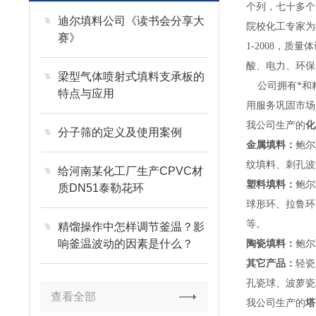
个列，七十多个
迪尔填料公司《读书会分享大
院校化工专家为
赛》
1-2008，
酸、电力、环保
梁型气体喷射式填料支承板的
公司拥有*和精
特点与应用
用服务巩固市场
我公司生产的
化
分子筛的定义及使用案例
金属填料：
鲍尔
纹填料、刺孔波
给河南某化工厂生产CPVC材
塑料填料：
鲍尔
质DN51泰勒花环
球形环、拉鲁环
等。
精馏操作中怎样调节釜温？影
响釜温波动的因素是什么？
陶瓷填料：
鲍尔
其它产品：
轻瓷
孔瓷球、波萝瓷
查看全部
我公司生产的
塔