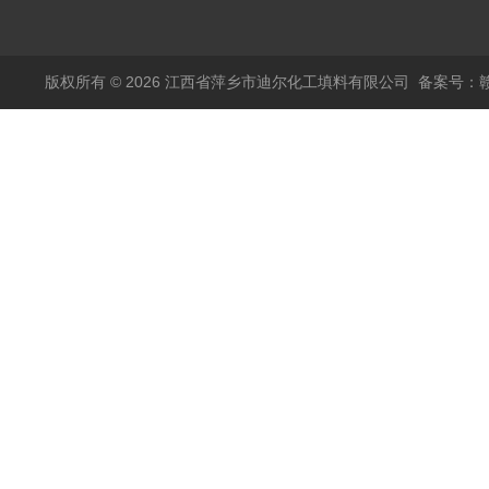
塑料阶梯环
版权所有 © 2026 江西省萍乡市迪尔化工填料有限公司
备案号：赣I