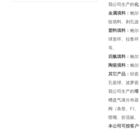
我公司生产的
化
金属填料：
鲍尔
纹填料、刺孔波
塑料填料：
鲍尔
球形环、拉鲁环
等。
四氟填料：
鲍尔
陶瓷填料：
鲍尔
其它产品：
轻瓷
孔瓷球、波萝瓷
我公司生产的
塔
槽盘气液分布器
阀（条形、F1
喷嘴、折流板、
本公司可按客户