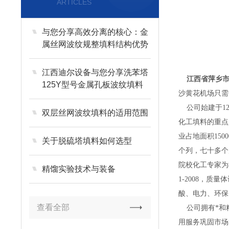
ARTICLES
与您分享高效分离的核心：金
属丝网波纹规整填料结构优势
与效率提升策略
江西迪尔设备与您分享洗苯塔
江西省萍乡
125Y型号金属孔板波纹填料
沙黄花机场只需
公司始建于12
双层丝网波纹填料的适用范围
化工填料的重点
业占地面积15
关于脱硫塔填料如何选型
个列，七十多个
院校化工专家为
精馏实验技术与装备
1-2008，
酸、电力、环保
查看全部
公司拥有*和精
用服务巩固市场