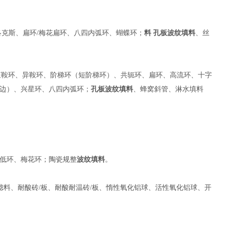
洛克斯、扁环/梅花扁环、八四内弧环、蝴蝶环；
料 孔板波纹填料
、丝
、矩鞍环、异鞍环、阶梯环（短阶梯环）、共轭环、扁环、高流环、十字
边）、兴星环、八四内弧环；
孔板波纹填料
、蜂窝斜管、淋水填料
低环、梅花环；陶瓷规整
波纹填料
。
滤料、耐酸砖/板、耐酸耐温砖/板、惰性氧化铝球、活性氧化铝球、开