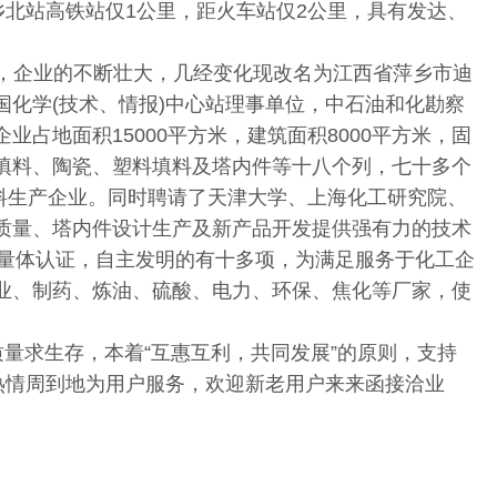
乡北站高铁站仅1公里，距火车站仅2公里，具有发达、
，企业的不断壮大，几经变化现改名为江西省萍乡市迪
化学(技术、情报)中心站理事单位，中石油和化勘察
占地面积15000平方米，建筑面积8000平方米，固
金属填料、陶瓷、塑料填料及塔内件等十八个列，七十多个
填料生产企业。同时聘请了天津大学、上海化工研究院、
质量、塔内件设计生产及新产品开发提供强有力的技术
8，质量体认证，自主发明的有十多项，为满足服务于化工企
业、制药、炼油、硫酸、电力、环保、焦化等厂家，使
求生存，本着“互惠互利，共同发展”的原则，支持
热情周到地为用户服务，欢迎新老用户来来函接洽业
。