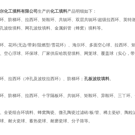
尔化工填料有限公司
生产的
化工填料
产品明细如下：
环、阶梯环、拉西环、矩鞍环、共轭环、双层共轭环/超级拉西环、英特
孔波纹填料、网孔波纹填料、金属斜管（蜂窝）填料等。
环、花环(无边/带刺/阻燃型/雪花环）、海尔环、多面空心球、拉西环
、空心浮球、环保球、厂家供应哈凯登填料、网笼球、覆盖球（实心，带
环、拉西环（冲孔及波纹拉西环）、阶梯环；
孔板波纹填料
。
环、阶梯环、拉西环、十字隔板环、共轭环、矩鞍环、异鞍环、三丫环、
、全瓷组合环填料、蜂窝陶瓷、微孔陶瓷过滤砖/板/管、稀土瓷砂、陶粒
球、耐火瓷球、蓄热瓷球、耐磨瓷球、分子筛等。