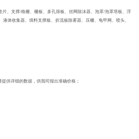
垫片、支撑/格栅、栅板、多孔筛板、丝网除沫器、泡罩/泡罩塔板、浮
布器、液体收集器、填料支撑板、折流板除雾器、压栅、龟甲网、喷头、
请提供详细的数据，供我司报出准确价格；