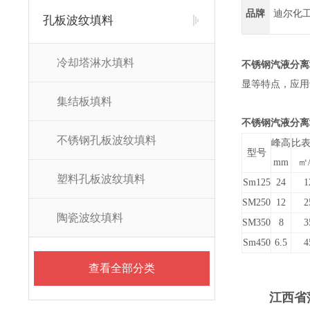
品牌
迪尔化
孔板波纹填料
冷却塔淋水填料
不锈钢汽液分离
显等特点，应用
集结板填料
不锈钢汽液分离
不锈钢孔板波纹填料
峰高
比
型号
mm
㎡
塑料孔板波纹填料
Sm125
24
1
SM250
12
2
陶瓷波纹填料
SM350
8
3
Sm450
6.5
4
查看全部分类
江西省萍