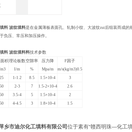
工
填料 波纹填料
是在金属薄板表面孔、轧制小纹、大波纹zui后组装而成
于负压、常压和加压操作。
填料 波纹填料
料
技术参数
表面积
理论板数
空隙率
压力降
F因子
/m3
I/m
%
Mpa/m
m/s(kg/m3)0.5
25
1-1.2
8.5
1.5×10-4
3
50
2-3
7
1.5-2×10-4
2.6
50
3.5-4
5
1.5×10-4
2
50
4-4.5
3
1.8×10-4
1.5
乡市迪尔化工填料有限公司
位于素有“赣西明珠—化工