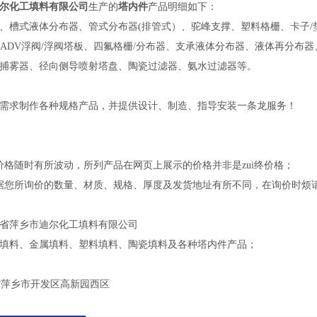
尔化工填料有限公司
生产的
塔内件
产品明细如下：
、槽式液体分布器、管式分布器(排管式）、驼峰支撑、塑料格栅、卡子/
、ADV浮阀/浮阀塔板、四氟格栅/分布器、支承液体分布器、液体再分
捕雾器、径向侧导喷射塔盘、陶瓷过滤器、氨水过滤器等。
需求制作各种规格产品，并提供设计、制造、指导安装一条龙服务！
价格随时有所波动，所列产品在网页上展示的价格并非是zui终价格；
据您所询价的数量、材质、规格、厚度及发货地址有所不同，在询价时烦
省萍乡市迪尔化工填料有限公司
填料、金属填料、塑料填料、陶瓷填料及各种塔内件产品；
萍乡市开发区高新园西区