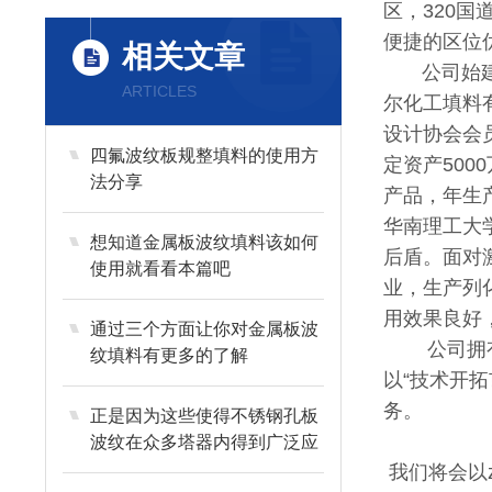
区，320
便捷的区位
相关文章
公司始建于
ARTICLES
尔化工填料
设计协会会
四氟波纹板规整填料的使用方
定资产50
法分享
产品，年生
华南理工大
想知道金属板波纹填料该如何
后盾。面对激
使用就看看本篇吧
业，生产列
用效果良好
通过三个方面让你对金属板波
公司拥有*
纹填料有更多的了解
以“技术开
务。
正是因为这些使得不锈钢孔板
波纹在众多塔器内得到广泛应
用
我们将会以