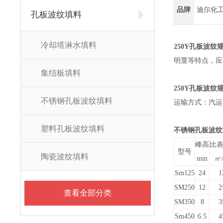
品牌
迪尔化
孔板波纹填料
冷却塔淋水填料
250Y孔板波纹
明显等特点，应
集结板填料
250Y孔板波纹
不锈钢孔板波纹填料
运输方式：汽运
塑料孔板波纹填料
不锈钢孔板波纹
峰高
比
型号
陶瓷波纹填料
mm
㎡
Sm125
24
1
SM250
12
2
查看全部分类
SM350
8
3
Sm450
6.5
4