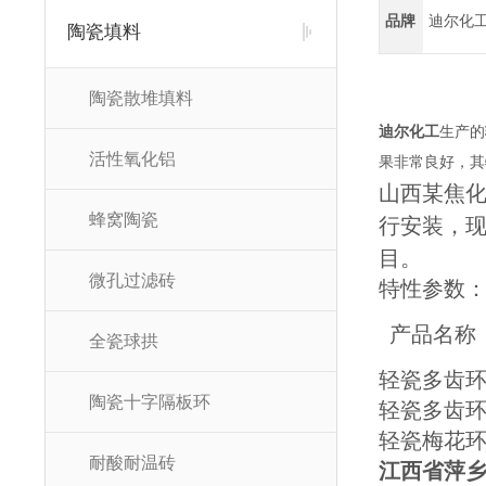
品牌
迪尔化
陶瓷填料
陶瓷散堆填料
迪尔化工
生产的
活性氧化铝
果非常良好，其
山西某焦化
蜂窝陶瓷
行安装，
目。
微孔过滤砖
特性参数
产品名称
全瓷球拱
轻瓷多齿
陶瓷十字隔板环
轻瓷多齿
轻瓷梅花
耐酸耐温砖
江西省萍