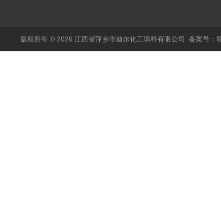
塑料阶梯环
版权所有 © 2026 江西省萍乡市迪尔化工填料有限公司
备案号：赣I