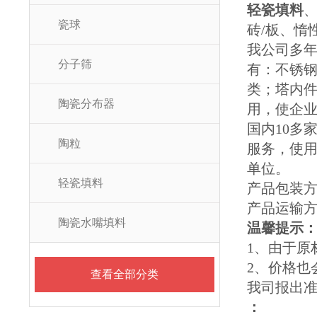
轻瓷填料
瓷球
砖/板、
我公司多年
分子筛
有：不锈钢
类；塔内件
陶瓷分布器
用，使企
国内10多
陶粒
服务，使用
单位。
轻瓷填料
产品包装
产品运输
陶瓷水嘴填料
温馨提示
1、由于原
2、价格
查看全部分类
我司报出
：