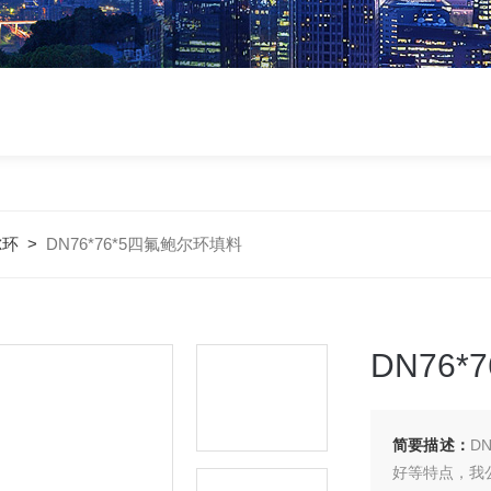
尔环
>
DN76*76*5四氟鲍尔环填料
DN76
简要描述：
D
好等特点，我