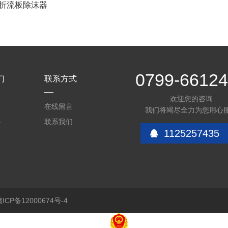
折流板除沫器
0799-6612
们
联系方式
欢迎您的咨询
介
在线留言
我们将竭尽全力为您用心
心
联系我们
1125257435
质
CP备12000674号-4