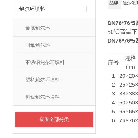
品牌
迪尔化
鲍尔环填料
DN76*76
金属鲍尔环
50℃高温
DN76*76
四氟鲍尔环
规格
序号
不锈钢鲍尔环填料
mm
1
20×20
塑料鲍尔环填料
2
25×25
3
38×38
陶瓷鲍尔环填料
4
50×50
5
65×65
查看全部分类
6
76×76