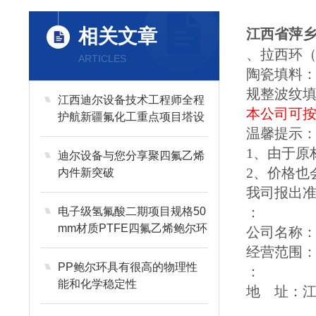
相关文章
江西省萍
、拉西环
ARTICLES
陶瓷填料
规整波纹
江西迪尔设备技术工程师全程
本公司可
护航新疆氟化工重点项目塔设
温馨提示
备内件高效安装
1、由于原
迪尔设备与您分享聚四氟乙烯
2、价格
内件新突破
我司报出
：
电子级氢氟酸二期项目规格50
mm材质PTFE四氟乙烯鲍尔环
公司名称
经营范围
PP鲍尔环具有很高的物理性
：
能和化学稳定性
地 址：