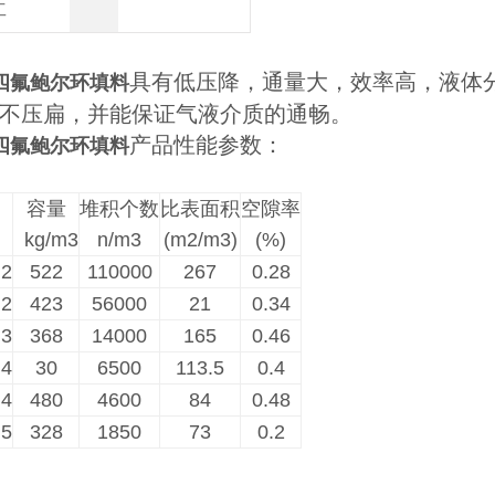
工
具有低压降，通量大，效率高，液体
*5四氟鲍尔环填料
下不压扁，并能保证气液介质的通畅。
产品性能参数：
*5四氟鲍尔环填料
容量
堆积个数
比表面积
空隙率
kg/m3
n/m3
(m2/m3)
(%)
×2
522
110000
267
0.28
×2
423
56000
21
0.34
×3
368
14000
165
0.46
×4
30
6500
113.5
0.4
×4
480
4600
84
0.48
×5
328
1850
73
0.2