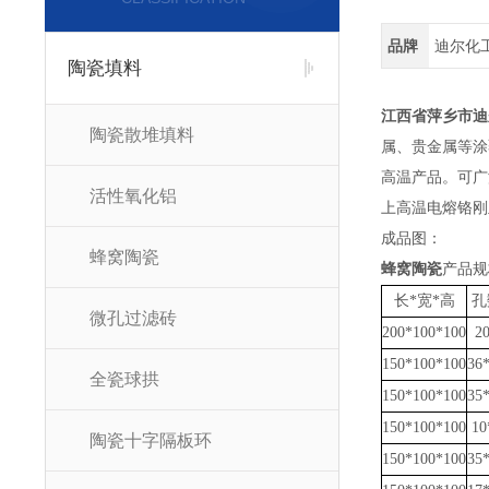
品牌
迪尔化
陶瓷填料
江西省萍乡市迪
陶瓷散堆填料
属、贵金属等涂
高温产品。可广
活性氧化铝
上高温电熔铬刚
成品图：
蜂窝陶瓷
蜂窝陶瓷
产品规
长*宽*高
孔
微孔过滤砖
200*100*100
2
150*100*100
36
全瓷球拱
150*100*100
35
150*100*100
10
陶瓷十字隔板环
150*100*100
35