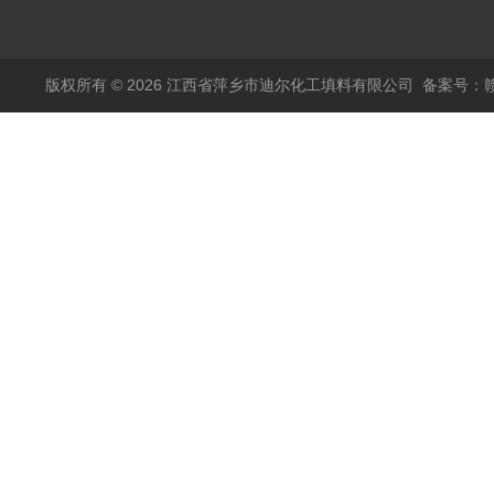
塑料阶梯环
版权所有 © 2026 江西省萍乡市迪尔化工填料有限公司
备案号：赣I