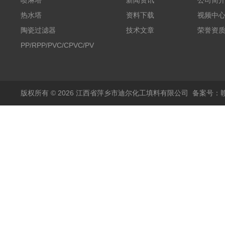
喷淋塔
新闻资讯
公司简
热水塔
资料下载
视频中
陶瓷过滤器
技术文章
荣誉资
PP/RPP/PVC/CPVC/PVDF
塑料阶梯环
版权所有 © 2026 江西省萍乡市迪尔化工填料有限公司
备案号：赣I