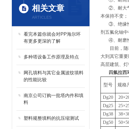
相关文章
②、耐大
本保持不变；
ARTICLES
③、绝缘
剂五氟化铀中
看完本篇你就会对PP海尔环
④、耐磨
有更多更深的了解
目前，随
大到其它重要
多种塔设备工作原理及特点
高层建筑、灯
四氟拉西
网孔填料与其它金属波纹填料
的性能比较
型号
规格
南京公司订购一批塔内件和填
Dg20
20×2
料
Dg25
25×2
Dg38
38×3
塑料规整填料的抗压缩测试
Dg50
50×5