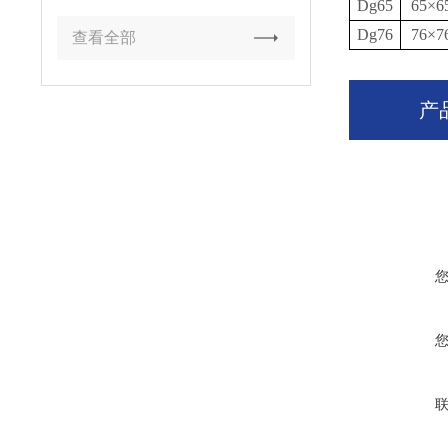
Dg65
65×6
Dg76
76×7
查看全部
产