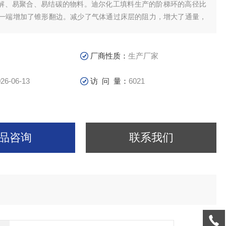
解、易聚合、易结碳的物料。迪尔化工填料生产的阶梯环的高径比
在一端增加了锥形翻边。减少了气体通过床层的阻力，增大了通量，
，由于其结构特点，使气液分布均匀，增加了气液接触面积而提高
厂商性质：
生产厂家
26-06-13
访 问 量：
6021
品咨询
联系我们