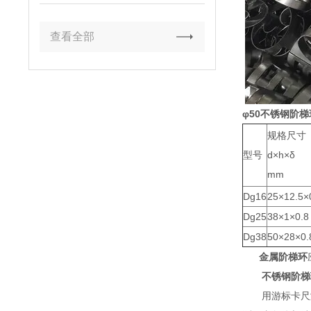
查看全部
φ50不锈钢阶梯
规格尺寸
型号
d×h×δ
mm
Dg16
25×12.5×
Dg25
38×1×0.8
Dg38
50×28×0.
金属阶梯环
不锈钢阶梯
用游标卡尺测