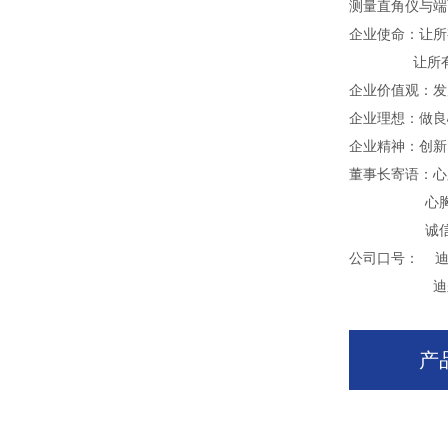
测量直角仪与端
企业使命：让所
让所有员工
企业价值观：发
企业理想：做良
企业精神：创新
董事长寄语：心
心胸有多
诚信有多
公司口号： 
迪尔化工
产