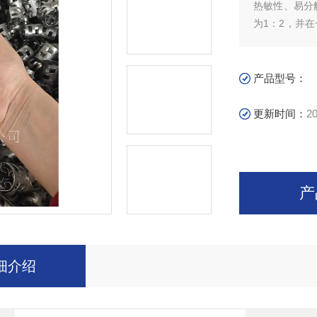
热敏性、易分
为1：2，并
填料强度较高
了传质效率。
产品型号：
更新时间：
20
产
细介绍