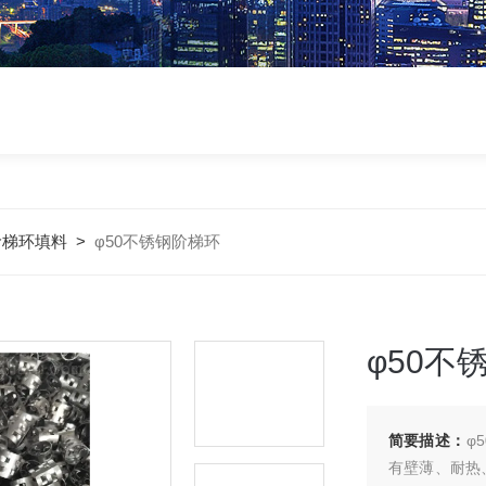
阶梯环填料
>
φ50不锈钢阶梯环
φ50不
简要描述：
φ
有壁薄、耐热