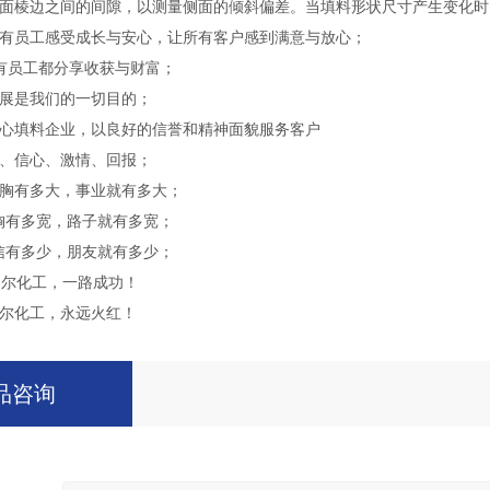
面棱边之间的间隙，以测量侧面的倾斜偏差。当填料形状尺寸产生变化时
有员工感受成长与安心，让所有客户感到满意与放心；
都分享收获与财富；
展是我们的一切目的；
心填料企业，以良好的信誉和精神面貌服务客户
、信心、激情、回报；
胸有多大，事业就有多大；
宽，路子就有多宽；
少，朋友就有多少；
迪尔化工，一路成功！
，永远火红！
品咨询