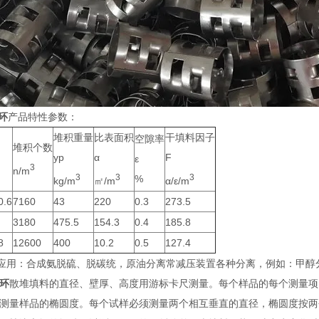
环
产品特性参数：
堆积重量
比表面积
干填料因子
空隙率
堆积个数
yp
α
F
ε
3
n/m
3
3
3
%
kg/m
㎡/m
α/ε/m
0.6
7160
43
220
0.3
273.5
3180
475.5
154.3
0.4
185.8
8
12600
400
10.2
0.5
127.4
应用：合成氨脱硫、脱碳统，原油分离常减压装置各种分离，例如：甲醇
环
散堆填料的直径、壁厚、高度用游标卡尺测量。每个样品的每个测量项
量样品的椭圆度。每个试样必须测量两个相互垂直的直径，椭圆度按两