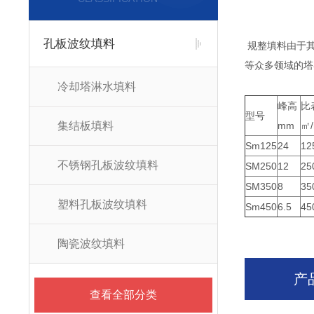
孔板波纹填料
规整填料
由于
等众多领域的塔
冷却塔淋水填料
峰高
比
型号
集结板填料
mm
㎡
Sm125
24
12
不锈钢孔板波纹填料
SM250
12
25
SM350
8
35
塑料孔板波纹填料
Sm450
6.5
45
陶瓷波纹填料
产
查看全部分类