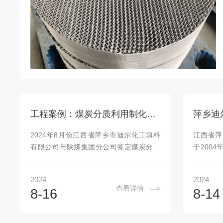
工程案例：煤炭分质利用制化工新材料项目50万吨/年DMC工程塔内件填料
2024年8月份江西省萍乡市迪尔化工填料
江西省萍
有限公司与陕煤集团分公司签定煤炭分质
于200
利用制化工新材料项目50万吨/年DMC工
苏州拥有
程安装塔内件与填料合同，其中有DMC气
户提供安
2024
2024
体脱除塔塔内件、空气洗涤塔内件、DMC
行化工、
查看详情
8-16
8-14
精馏塔塔内件、MN再生塔等塔内件以及填
目的各种
料，数量为多套，塔径分别为N1400-
的工艺模
DN4000mm，材质分别为不锈钢、塑料、
EPC总