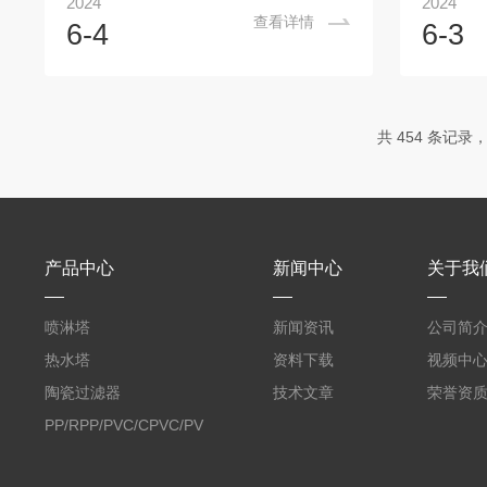
2024
2024
肥企业现在都一般采用的是湿法脱硫，而
塔现象，
查看详情
6-4
6-3
湿法脱硫又可分为低温甲醇洗和湿式氧化
现问题
法脱硫技术。据了解，目前只有少数大化
解，这样
企业采用低温甲醇洗技术脱硫，而大多数
响装置生
中、小氮肥企业均采用碱液湿式氧化法脱
塔中，由
共 454 条记录，
硫技术，这种技术工艺简单，操作方便在
所处空间
我们中、小氮肥企业得到广泛使用。但
液管液泛
是，在湿式氧化法脱硫过程中，脱硫塔的
是指降液
塔堵问题一直是行业的一大难题。脱硫塔
雾沫夹带
的堵塞轻则...
流速达到一
产品中心
新闻中心
关于我
喷淋塔
新闻资讯
公司简
热水塔
资料下载
视频中
陶瓷过滤器
技术文章
荣誉资
PP/RPP/PVC/CPVC/PVDF
塑料阶梯环