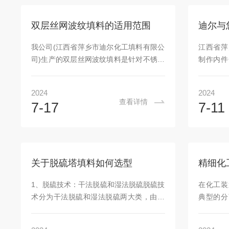
陶瓷。以下为客户现场安装图片：关于
提供绿色
DMC知识：近几年伴随电动汽车和可移动
造服务商
双层丝网波纹填料的适用范围
设备的蓬勃发展，DMC用作锂电池行业电
限公司小
解液溶剂等领域的消费量占比大幅提升，
及支撑，
我公司(江西省萍乡市迪尔化工填料有限公
江西省萍
DMC电解液溶剂的需求将...
板材均垂
司)生产的双层丝网波纹填料是针对不锈钢
制作内件
积。这...
材对某些物系润湿性能特别差，表面处理
来随着新
强化技术又尚无成熟的方法而开发的。因
作气速很
2024
2024
此，对于一些特殊要求的塔器，虽然用材
但造成物
查看详情
7-17
7-11
比单层增加一倍，但分离效率成倍提高。
同时还可
例如，反应堆稀释重水再浓缩装置，必须
这种情况
提高分离效率，降低塔高和体积，使用这
雾沫装置
种填料可以减少厂房高度和占地面积。另
体的纯度
外，在无高网目的丝网材料、又要提高分
的除沫装
关于脱硫塔填料如何选型
离效率的情况下，用双层网叠加制成的波
及旋流板
纹填料，也是十分可取的，国内已在尼龙
出口加挡
1、脱硫技术：干法脱硫和湿法脱硫脱硫技
在化工装
66原料的分离上应用。与单层丝网波纹填
高、压力
术分为干法脱硫和湿法脱硫两大类，由于
典型的分
料比较...
丝网除沫器
干法脱硫(氧化铁、活性炭等)硫容低、更
对精馏塔
换频繁和净化度不高等缺点，故在我们氮
常见的突