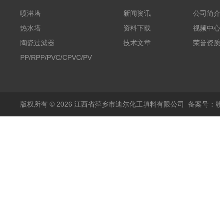
喷淋塔
新闻资讯
公司简
热水塔
资料下载
视频中
陶瓷过滤器
技术文章
荣誉资
PP/RPP/PVC/CPVC/PVDF
塑料阶梯环
版权所有 © 2026 江西省萍乡市迪尔化工填料有限公司
备案号：赣I