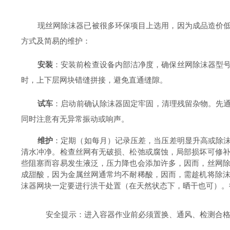
现丝网除沫器已被很多环保项目上选用，因为成品造价
方式及简易的维护：
安装
：安装前检查设备内部洁净度，确保丝网除沫器型
时，上下层网块错缝拼接，避免直通缝隙。
试车
：启动前确认除沫器固定牢固，清理残留杂物。先
同时注意有无异常振动或响声。
维护
：定期（如每月）记录压差，当压差明显升高或除
清水冲净。检查丝网有无破损、松弛或腐蚀，局部损坏可修
些阻塞而容易发生液泛，压力降也会添加许多，因而，丝网
成甜酸，因为金属丝网通常均不耐稀酸，因而，需趁机将除
沫器网块一定要进行洪干处置（在天然状态下，晒干也可）。
安
全提示：进入容器作业前必须置换、通风、检测合