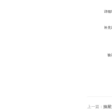
详细
补充
验
上一篇：
抽屉