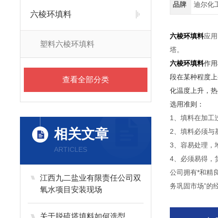
品牌
迪尔化
六棱环填料
六棱环填料
应用
塑料六棱环填料
塔。
六棱环填料
作用
段在某种程度上
查看全部分类
化温度上升，热
选用准则
1、填料在加工
相关文章
2、填料必须与
3、容易处理，
ARTICLES
4、必须易得，
公司拥有*和精
江西九二盐业有限责任公司双
务巩固市场”的
氧水项目安装现场
关于脱硫塔填料如何选型