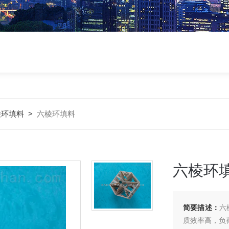
棱环填料
>
六棱环填料
六棱环
简要描述：
六
质效率高，负