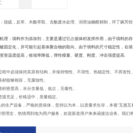
工
：脱硫，反萃、木酚萃取、含酚废水处理、润滑油糠醛精制，环丁砜芳烃
机理：填料作为添加剂，主要是通过它占据体积发挥作用，由于填料的存
被固定化，并可能引起基体聚合物的取向。由于填料的尺寸稳定性，在填
变形温度提高，收缩率降低，弹性模量、硬度、刚度、冲击强度提高.
：
过程中必须保持其原有结构，并保持惰性、不溶性、热稳定性、不挥发性
基材能够相容，无腐蚀性。
堆积密度高，水分含量低，低尘，无毒性。
货源充足，价格适中，质量稳定。
良的生产设备，严格的质保体，坚持以为本，以质量求生存，本着“互惠互
经营理念，热情周到地为用户服务，欢迎新老用户来来函接洽业务。我们将会