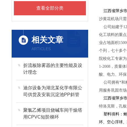
查看全部分类
江西省萍乡
沙黄花机场只需
公司始建于12
化工填料的重点
相关文章
业占地面积15
ARTICLES
个列，七十多个
院校化工专家为
折流板除雾器的主要性能及设
1-2008，
计理念
酸、电力、环保
公司拥有*和精
迪尔设备为湖北某化学有限公
用服务巩固市场
司供货及安装沉淀池PP斜管
江西省萍乡
填料
特洛克斯，孔板
聚氯乙烯项目烧碱车间干燥塔
塑料填料：鲍尔
用CPVC短阶梯环
环、空心浮球、