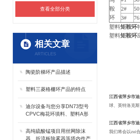
马
鞍
2#
50
查看全部分类
环
3#
76
塑料
矩鞍环
塑料
矩鞍环
相关文章
ARTICLES
陶瓷阶梯环产品描述
塑料三菱格栅环产品的特点
江西省萍乡市迪
球、英特洛克斯
迪尔设备与您分享DN73型号
CPVC梅花环填料、塑料A形
CPVC材质泰勒花环
江西省萍乡市迪
高纯硫酸锰项目用丝网除沫
我们将会以zu
器、折流板除雾器等塔内件产