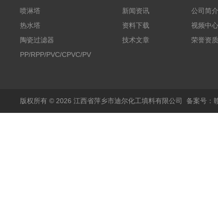
喷淋塔
新闻资讯
公司简
热水塔
资料下载
视频中
陶瓷过滤器
技术文章
荣誉资
PP/RPP/PVC/CPVC/PVDF
塑料阶梯环
版权所有 © 2026 江西省萍乡市迪尔化工填料有限公司
备案号：赣I