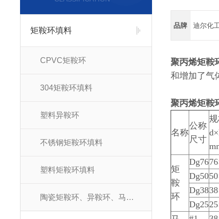
品牌
迪尔化
矩鞍环填料
CPVC矩鞍环
聚丙烯矩鞍环
和增加了气
304矩鞍环填料
聚丙烯矩鞍环
塑料异鞍环
规
公称
名称
d×
尺寸
不锈钢矩鞍环填料
m
Dg76
76
矩
塑料矩鞍环填料
Dg50
50
鞍
Dg38
38
环
陶瓷矩鞍环、异鞍环、马鞍环填料
Dg25
25
#1
38