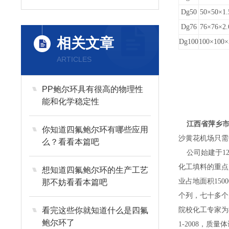
Dg50
50×50×1.
Dg76
76×76×2.
相关文章
Dg100
100×100×
ARTICLES
PP鲍尔环具有很高的物理性
能和化学稳定性
江西省萍乡市
你知道四氟鲍尔环有哪些应用
沙黄花机场只需
么？看看本篇吧
公司始建于12
化工填料的重点
想知道四氟鲍尔环的生产工艺
业占地面积15
那不妨看看本篇吧
个列，七十多个
看完这些你就知道什么是四氟
院校化工专家为
鲍尔环了
1-2008，