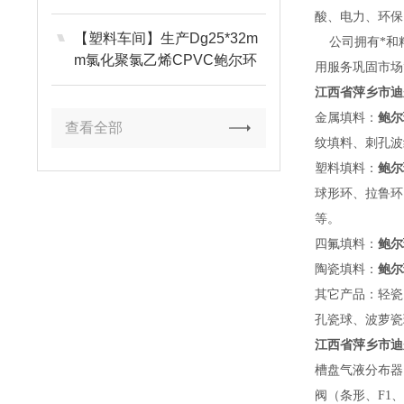
酸、电力、环保
【塑料车间】生产Dg25*32m
公司拥有*和精
m氯化聚氯乙烯CPVC鲍尔环
用服务巩固市场
江西省萍乡市迪
金属填料：
鲍尔
查看全部
纹填料、刺孔波
塑料填料：
鲍尔
球形环、拉鲁环
等。
四氟填料：
鲍尔
陶瓷填料：
鲍尔
其它产品：轻瓷
孔瓷球、波萝
江西省萍乡市迪
槽盘气液分布器
阀（条形、F1