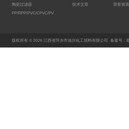
陶瓷过滤器
技术文章
荣誉资
PP/RPP/PVC/CPVC/PVDF
塑料阶梯环
版权所有 © 2026 江西省萍乡市迪尔化工填料有限公司
备案号：赣I