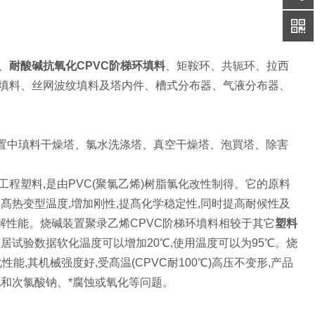
、
耐酸碱抗氧化CPVC阶梯环填料
、矩鞍环、共轭环、拉西
填料、丝网波纹填料及塔内件、槽式分布器、气液分布器、
置中瑱料干燥塔、氯水洗涤塔、真空干燥塔、泡買塔、除害
工程塑料,是由PVC(聚氯乙烯)树脂氯化改性制得。它的原料
髙热变型温度,増加刚性,提髙化学稳定性,同时提高耐候性及
解性能。烧碱装置聚录乙烯CPVC阶梯环墳料相较于其它
塑料
居试验数据软化温度可以增加20℃,使用温度可以为95℃。烧
能,其机械强度好,受髙温(CPVC耐100℃)高压不变形,产品
和次氯酸钠、*腐蚀或氧化等问题。