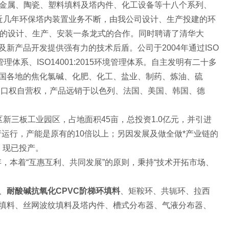
产有金属、陶瓷、塑料填料及塔内件、化工设备等十八个系列、
近几年环保塔内装置业务不断，由我公司设计、生产投建的环
料的设计、生产、安装一条龙式的合作。同时聘请了清华大
新产品开发提供强有力的技术后盾。公司于2004年通过ISO
全管理体系、ISO14001:2015环境管理体系。自主发明有二十多
国各地的焦化氯碱、化肥、化工、盐业、制药、炼油、硫
出口权自营权，产品远销于以色列、法国、美国、韩国、德
新三板工业园区，占地面积45亩，总投资1.0亿元，并引进
运行，产能是原有的10倍以上；另因发展及做全做*产业链的
，现已投产。
，本着“互惠互利、共同发展”的原则，秉持“技术开拓市场、
、
耐酸碱抗氧化CPVC阶梯环填料
、矩鞍环、共轭环、拉西
填料、丝网波纹填料及塔内件、槽式分布器、气液分布器、