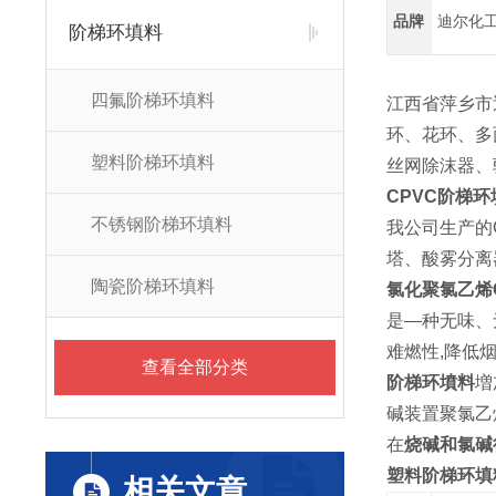
品牌
迪尔化
阶梯环填料
四氟阶梯环填料
江西省萍乡市
环、花环、多
塑料阶梯环填料
丝网除沫器、
CPVC阶梯环
不锈钢阶梯环填料
我公司生产的C
塔、酸雾分离
陶瓷阶梯环填料
氯化聚氯乙烯
是—种无味、
难燃性,降低
查看全部分类
阶梯环墳料
増
碱装置聚氯乙
在
烧碱和氯碱
塑料阶梯环填
相关文章