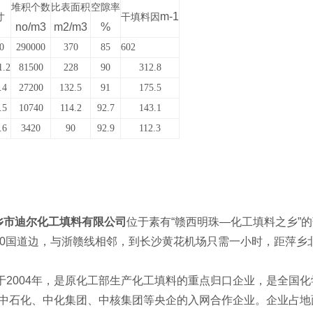
堆积个数
比表面积
空隙率
m-1
寸
干填料因
no/m3
m2/m3
%
0
290000
370
85
602
1.2
81500
228
90
312.8
.4
27200
132.5
91
175.5
.5
10740
114.2
92.7
143.1
.6
3420
90
92.9
112.3
市迪尔化工填料有限公司
位于素有“赣西明珠—化工填料之乡”
20国道边，与浙赣线相邻，到长沙黄花机场只需一小时，距萍乡北
004年，是原化工部生产化工填料的重点归口企业，是全国化
中石化、中化集团、中核集团等央企的入网合作企业。企业占地面积2