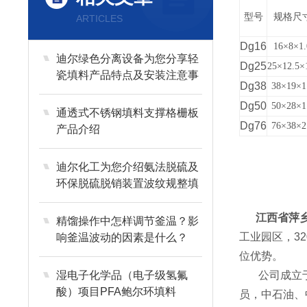
型号
规格尺
ARTICLES
Dg16
16×8×1.
迪尔绿色分离设备为您分享轻
Dg25
25×12.5×
瓷填料产品特点及安装注意事
Dg38
38×19×1
项
Dg50
50×28×1
通透式不锈钢填料支撑格栅板
Dg76
76×38×2
产品介绍
迪尔化工为您介绍氨法脱硫及
环保脱硫脱销装置波纹规整填
料
江西省萍乡
精馏操作中怎样调节釜温？影
工业园区，3
响釜温波动的因素是什么？
位优势。
湿电子化学品（电子级氢氟
公司成立于2
酸）项目PFA鲍尔环填料
员，中石油、