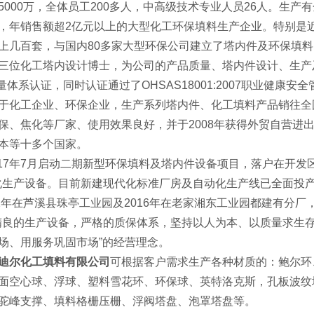
5000万，全体员工200多人，中高级技术专业人员26人。生
，年销售额超2亿元以上的大型化工环保填料生产企业。特别是
上几百套，与国内80多家大型环保公司建立了塔内件及环保填
三位化工塔内设计博士，为公司的产品质量、塔内件设计、生产及
15质量体系认证，同时认证通过了OHSAS18001:2007职业健康安
于化工企业、环保企业，生产系列塔内件、化工填料产品销往全
保、焦化等厂家、使用效果良好，并于2008年获得外贸自营进
本等十多个国家。
7年7月启动二期新型环保填料及塔内件设备项目，落户在开发区
化生产设备。目前新建现代化标准厂房及自动化生产线已全面投产
12年在芦溪县珠亭工业园及2016年在老家湘东工业园都建有分厂
精良的生产设备，严格的质保体系，坚持以人为本、以质量求生存
场、用服务巩固市场”的经营理念。
迪尔化工填料有限公司
可根据客户需求生产各种材质的：鲍尔环
面空心球、浮球、塑料雪花环、环保球、英特洛克斯，孔板波纹
驼峰支撑、填料格栅压栅、浮阀塔盘、泡罩塔盘等。