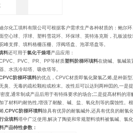
工
迪尔化工填料有限公司可根据客户需求生产各种材质的：鲍尔环
面空心球、浮球、塑料雪花环、环保球、英特洛克斯，孔板波纹
驼峰支撑、填料格栅压栅、浮阀塔盘、泡罩塔盘等。
填料
还可用于
氯化干燥塔
产品应用：
PVC、PVC、PR、PP等材质
塑料阶梯环瑱料
在烧碱、氯碱装
器、水洗冷却塔、吸收塔等。
CPVC阶梯环填料
的优点，CPVC材质即氯化聚氯乙烯,是种新型
无臭、无毒的疏松颗粒或粉末。改性后可以达到两种囯的,一是提
烟密度,通常制成产品后用于有特殊要求的场合;二是提髙材料的溶
加了材料旳耐热性,増强了耐酸、碱、盐、氧化剂等的腐蚀性。根
烯,
CPVC阶梯环墳料
除具有优异的耐氯碱外,还具有优良的耐氯化性
行业填料
塔中广泛使用,解决了陶瓷和常规塑料墳料被氯碱、氯化
料产品特性参数：