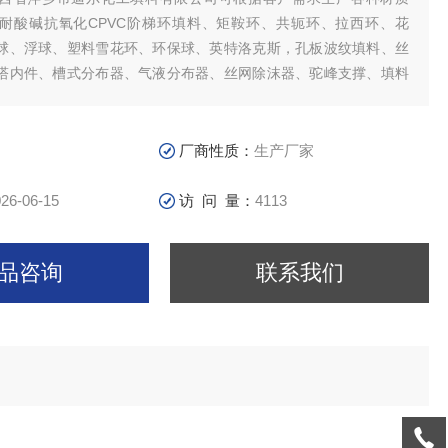
耐酸碱抗氧化CPVC阶梯环填料、矩鞍环、共轭环、拉西环、花
球、浮球、塑料雪花环、环保球、英特洛克斯，孔板波纹填料、丝
塔内件、槽式分布器、气液分布器、丝网除沫器、驼峰支撑、填料
阀塔盘、泡罩塔盘等。
厂商性质：
生产厂家
26-06-15
访 问 量：
4113
品咨询
联系我们