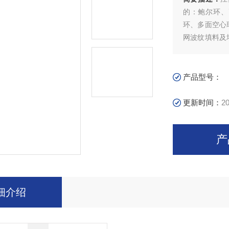
的：鲍尔环、
环、多面空心
网波纹填料及
格栅压栅、浮
产品型号：
更新时间：
20
产
细介绍