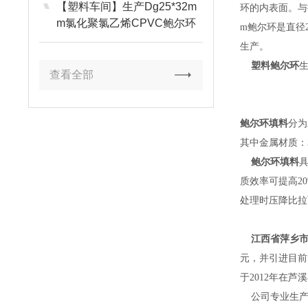
【塑料车间】生产Dg25*32m
环的内表面。与
m氯化聚氯乙烯CPVC鲍尔环
m鲍尔环是直径
生产。
塑料鲍尔环
生
查看全部
鲍尔环填料
分为
其中金属材质：30
鲍尔环填料
质效率可提高2
处理时压降比拉
江西省萍乡市
元，并引进目前
于2012年在
公司专业生产