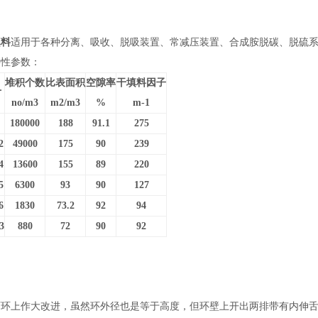
料
适用于各种分离、吸收、脱吸装置、常减压装置、合成胺脱碳、脱硫
特性参数：
堆积个数
比表面积
空隙率
干填料因子
寸
no/m3
m2/m3
%
m-1
180000
188
91.1
275
2
49000
175
90
239
4
13600
155
89
220
5
6300
93
90
127
6
1830
73.2
92
94
3
880
72
90
92
西环上作大改进，虽然环外径也是等于高度，但环壁上开出两排带有内伸舌