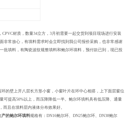
，CPVC材质，数量34立方，3月初需要一起交货到项目现场进行安装
面非常放心，有填料需求时会立即找到我公司报价采购，也非常感谢
一批填料，有陶瓷波纹规整填料和鲍尔环填料，预付款已到，现已投
西环的壁上开八层长方形小窗，小窗叶片在环中心相搭，上下面层窗位
量可提高50%以上，而压降降低一半。鲍尔环填料具有低压降、通量
率，而且在填料层内液体分布效果好。
生产的鲍尔环填料
规格有：DN16鲍尔环、DN25鲍尔环、DN38鲍尔