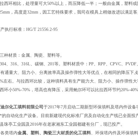
拉西环相比，处理量可大50%以上，而压降低一半；一般由金属，塑料或陶
25mm，高度是32mm，因工艺特殊要求，我司在模具上稍做改进以满
产执行标准：HG/T 21556.2-95
三种材质：金属、陶瓷、塑料等。
4、316、316L、碳钢、201等。塑料材质中：PP、RPP、CPVC、PVDF
具有通量大、阻力小、分离效率高及操作弹性大等优点，在相同的降压下,
0%左右。与拉西环比较，这种填料具有生产能力大、阻力小、操作弹性大等
西环小50%-70%，塔高也有降压，采用鲍尔环可以比拉西环节约20%-40
迪尔化工填料前限公司
于2017年7月启动二期新型环保填料及塔内件设备
*的自动化生产设备。目前新建现代化标准厂房及自动化生产线已全面投产
芦溪县珠亭工业园及2016年在老家湘东工业园都建有分厂，现已投产。
各类塔内
金属、塑料、陶瓷三大材质的化工填料
、环保塔内件及环保填