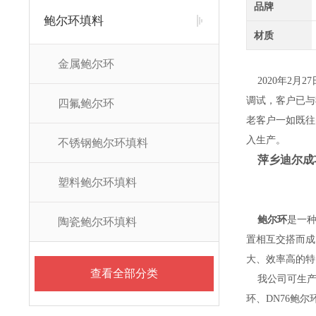
品牌
鲍尔环填料
材质
金属鲍尔环
2020年2月
调试，客户已与
四氟鲍尔环
老客户一如既往
入生产。
不锈钢鲍尔环填料
萍乡迪尔成
塑料鲍尔环填料
鲍尔环
是一
陶瓷鲍尔环填料
置相互交搭而成
大、效率高的特
查看全部分类
我公司可生产
环、DN76鲍尔