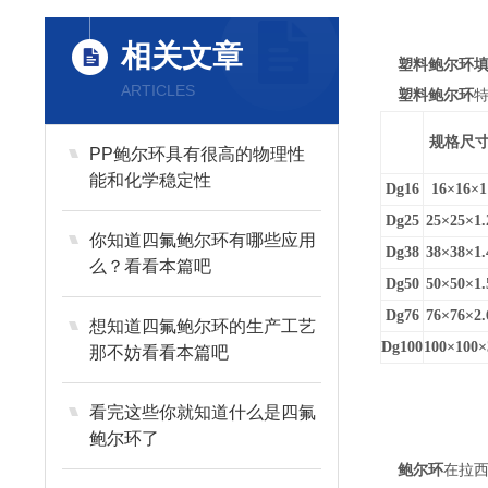
相关文章
塑料鲍尔环填
ARTICLES
塑料鲍尔环
规格尺
PP鲍尔环具有很高的物理性
能和化学稳定性
Dg16
16×16×1
Dg25
25×25×1.
你知道四氟鲍尔环有哪些应用
Dg38
38×38×1.
么？看看本篇吧
Dg50
50×50×1.
Dg76
76×76×2.
想知道四氟鲍尔环的生产工艺
Dg100
100×100×
那不妨看看本篇吧
看完这些你就知道什么是四氟
鲍尔环了
鲍尔环
在拉