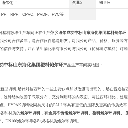
迪尔化工
含量≥
99.9%
PP、RPP、CPVC、PVDF、PVC等
27日塑料散堆生产车间正在生产
萍乡迪尔成功中标山东海化集团塑料鲍尔环
我公司合作多年，是合作伙伴也是朋友，对我公司产品、价格、服务等方
的信任与支持，江西某生物化学有限公司与我公司（简称迪尔填料）订购
功中标山东海化集团塑料鲍尔环
产品生产车间实物图：
种新型填料,是针对拉西环的一些主要缺点加以改进而出现的，是在普通拉
，这种结构改善了气液分布，充分利用环的内表面、与拉西环相比，处理
点。HYPAK填料较同类尺寸的PALL环具有更低的压降及更高的传质效
各种材质的
鲍尔环填料
，有
金属不锈钢鲍尔环填料、塑料鲍尔环填料。 
环、DN100鲍尔环等各种规格材质鲍尔环填料。