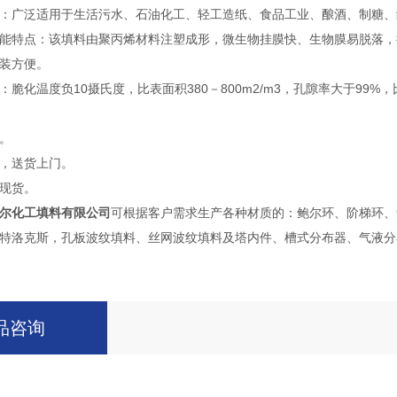
：广泛适用于生活污水、石油化工、轻工造纸、食品工业、酿酒、制糖、
能特点：该填料由聚丙烯材料注塑成形，微生物挂膜快、生物膜易脱落，
装方便。
脆化温度负10摄氏度，比表面积380－800m2/m3，孔隙率大于99%，比
。
，送货上门。
现货。
尔化工填料有限公司
可根据客户需求生产各种材质的：鲍尔环、阶梯环、
特洛克斯，孔板波纹填料、丝网波纹填料及塔内件、槽式分布器、气液分
品咨询