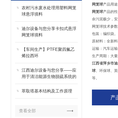
网笼球
产品用途
农村污水废水处理用塑料网笼
网笼球
产品的性
球悬浮填料
余污泥极少，安
网笼球技术参数：
迪尔设备与您分享卡扣式悬浮
包装：编织袋。
网笼球填料
原材料：全新料
运输：汽车运输
【车间生产】PTFE聚四氟乙
烯拉西环
生产周期：大量
江西省萍乡市迪
江西迪尔设备与您分享——应
球
、环保球、英
用于清洁能源生物脱硫系统的
等。
聚丙烯哈凯登填料
萃取塔基本结构及工作原理
产
查看全部