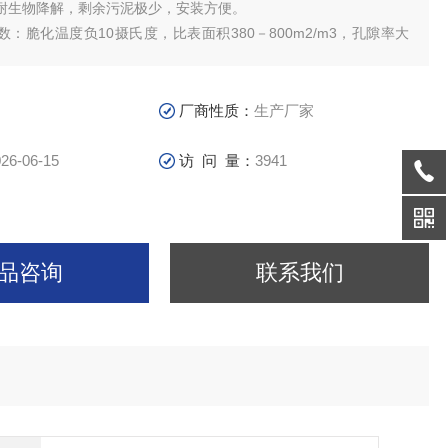
耐生物降解，剩余污泥极少，安装方便。
：脆化温度负10摄氏度，比表面积380－800m2/m3，孔隙率大
.93。
厂商性质：
生产厂家
26-06-15
访 问 量：
3941
品咨询
联系我们