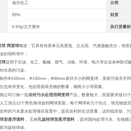
迪尔化工
分类
99%
材质
0.93g/立方厘米
执行质量标
笼球
网笼球
概述：它具有传质单元高度低、泛点高、汽液接触充分，传质效
业的填料塔中；
笼球
适用于石油、化工、氯碱、煤气、冶炼、环保、电力等企业各种卧式
对水质的污染。
制作Ф150mm，Ф100mm，Ф80mm直径大小的网笼球，里面可填
位也有所变化，包括里面填充物的数量，规格大小等因素。
我公司订购一批
农村污水处理用网笼球
产品，数量较大，里面要求放12个
人工清点12个黑色海绵放到网球里面，每个网球有几个扣点，填充物放
农村的污水废水处理项目装置中，提高农村的生活质量，达到低排放，污
球形悬浮填料
， 又称
孔旋转球形悬浮填料
，是对国内处理污水、生物膜
部为旋转球体。