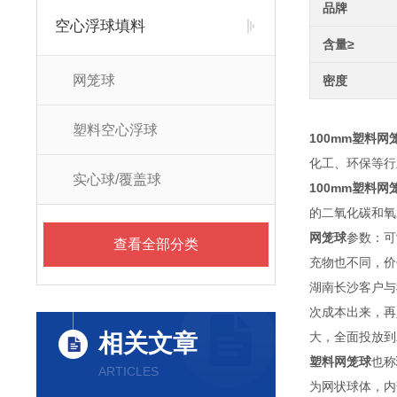
品牌
空心浮球填料
含量≥
网笼球
密度
塑料空心浮球
100mm塑料网
化工、环保等行
实心球/覆盖球
100mm塑料网
的二氧化碳和氧
网笼球
参数：可
查看全部分类
充物也不同，价
湖南长沙客户与
次成本出来，再
相关文章
大，全面投放到
塑料网笼球
也称
ARTICLES
为网状球体，内