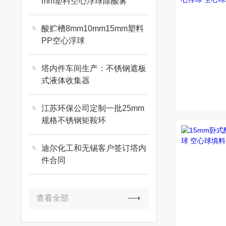
mm塑料空心浮球除酸雾
酸贮槽8mm10mm15mm塑料
PP空心浮球
塔内件车间生产：不锈钢遮板
式液体收集器
江苏环保公司定制一批25mm
规格不锈钢矩鞍环
迪尔化工和无锡客户签订塔内
件合同
查看全部