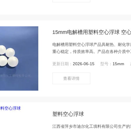
15mm电解槽用塑料空心浮球 空
电解槽用塑料空心浮球产品具耐热、耐化学
重心稳定，传质效率高。产品在各种介质中工
投资低、上马快、操作简单等优点。
更新日期：
2026-06-15
型号：
15mm
查看详情
塑料空心浮球
江西省萍乡市迪尔化工填料有限公司生产的