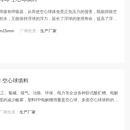
焊接有呼吸器，从而使空心球体免受正负压力的侵害，既能排除空
积水，又能保持浮球的浮力，延长了浮球的使用寿命，提高了浮球
m15mm
厂商性质：
生产厂家
球 空心球填料
化工、氯碱、煤气、冶炼、环保、电力等企业各种卧式酸贮槽、电解
度的减少酸雾，塑料PP电解槽用覆盖空心球、多面空心球填料的生
厂商性质：
生产厂家