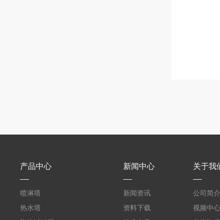
产品中心
新闻中心
关于我
喷淋塔
新闻资讯
公司简
热水塔
资料下载
视频中