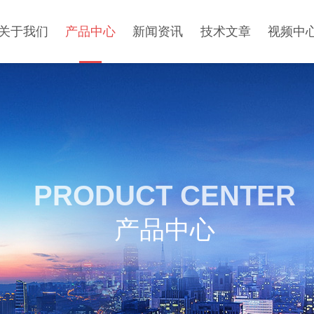
关于我们
产品中心
新闻资讯
技术文章
视频中
PRODUCT CENTER
产品中心