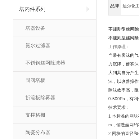
品牌
迪尔化
塔内件系列
塔器设备
不规则型丝网除
不规则型丝网除
氨水过滤器
工作原理：
当带有雾沫的气
不锈钢丝网除沫器
力沉降，使雾沫
大到其自身产生
固阀塔板
沫，以改善操作
除沫效率高，阻
折流板除雾器
0-500Pa，
技术要求：
支撑格栅
1 本标准的网块
m，铺迭丝网约
陶瓷分布器
2 网块的直径和条