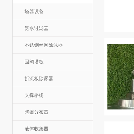
塔器设备
氨水过滤器
不锈钢丝网除沫器
固阀塔板
折流板除雾器
支撑格栅
陶瓷分布器
液体收集器