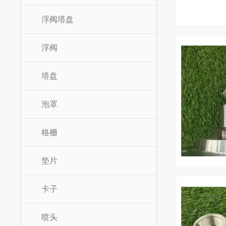
浮阀塔盘
浮阀
塔盘
泡罩
格栅
垫片
卡子
喷头