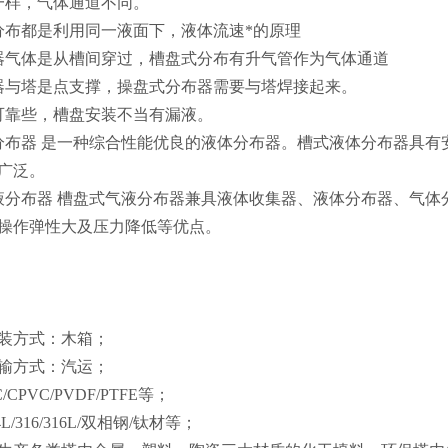
一样，气体通道不同。
分布都是利用同一液面下，液体流速*的原理
器气体是从槽间穿过，槽盘式分布有升气管作为气体通道
器与塔是点支撑，操盘式分布器需要与塔焊接起来。
可靠些，槽盘安装不当有漏液。
分布器 是一种综合性能优良的液体分布器。槽式液体分布器具
广泛。
液分布器 槽盘式气液分布器兼具液体收集器、液体分布器、气
操作弹性大及压力降低等优点。
装方式：木箱；
输方式：汽运；
/CPVC/PVDF/PTFE等；
4L/316/316L/双相钢/钛材等；