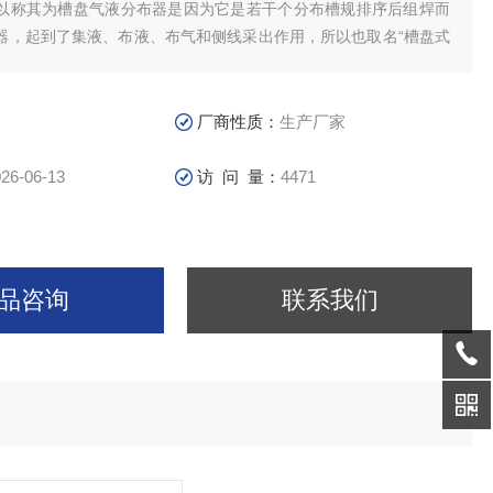
以称其为槽盘气液分布器是因为它是若干个分布槽规排序后组焊而
器，起到了集液、布液、布气和侧线采出作用，所以也取名“槽盘式
厂商性质：
生产厂家
26-06-13
访 问 量：
4471
品咨询
联系我们