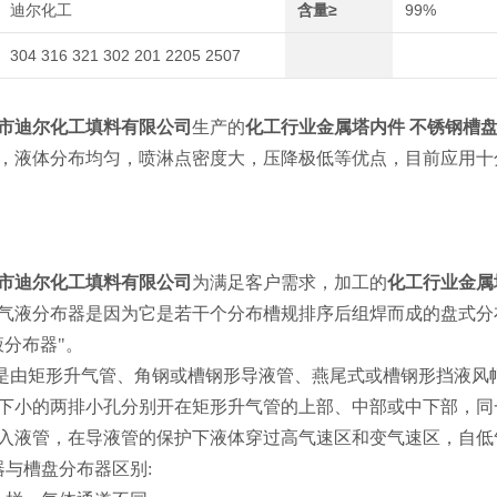
迪尔化工
含量≥
99%
304 316 321 302 201 2205 2507
市迪尔化工填料有限公司
生产的
化工行业金属塔内件
不锈钢槽
，液体分布均匀，喷淋点密度大，压降极低等优点，目前应用十
市迪尔化工填料有限公司
为满足客户需求，加工的
化工行业金属
气液分布器是因为它是若干个分布槽规排序后组焊而成的盘式分
液分布器"。
由矩形升气管、角钢或槽钢形导液管、燕尾式或槽钢形挡液风
下小的两排小孔分别开在矩形升气管的上部、中部或中下部，同
入液管，在导液管的保护下液体穿过高气速区和变气速区，自低气
器与槽盘分布器区别: