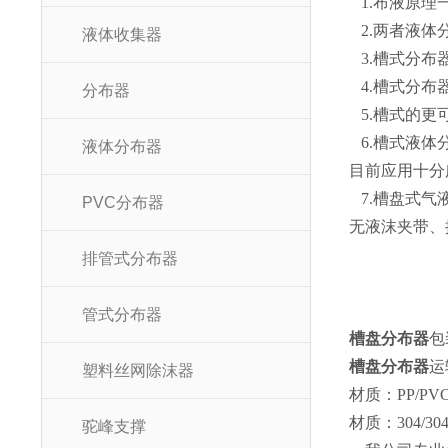
1.布液原理
2.两者液体
液体收集器
3.槽式分布
4.槽式分布
分布器
5.槽式的更
6.槽式液体
液体分布器
目前应用十分
7.槽盘式气
PVC分布器
无液沫夹带、
排管式分布器
管式分布器
槽盘分布器
包
槽盘
分布器
运
塑料丝网除沫器
材质：PP/PVC
材质：304/30
驼峰支撑