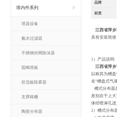
品牌
塔内件系列
材质
塔器设备
江西省萍乡
具有安装简便
氨水过滤器
不锈钢丝网除沫器
1）产品说明:
江西省萍乡
固阀塔板
以称其为槽盘
名“槽盘式气
折流板除雾器
槽式分布器是
差别在于上大
支撑格栅
体经喷淋孔进
2）槽式分布
陶瓷分布器