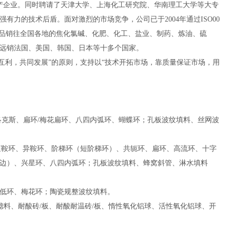
生产企业。同时聘请了天津大学、上海化工研究院、华南理工大学等大专
力的技术后盾。面对激烈的市场竞争，公司已于2004年通过ISO00
料产品销往全国各地的焦化氯碱、化肥、化工、盐业、制药、炼油、硫
量远销法国、美国、韩国、日本等十多个国家。
互利，共同发展”的原则，支持以“技术开拓市场，靠质量保证市场，用
洛克斯、扁环/梅花扁环、八四内弧环、蝴蝶环；孔板波纹填料、丝网波
、矩鞍环、异鞍环、阶梯环（短阶梯环）、共轭环、扁环、高流环、十字
边）、兴星环、八四内弧环；孔板波纹填料、蜂窝斜管、淋水填料
、低环、梅花环；陶瓷规整波纹填料。
滤料、耐酸砖/板、耐酸耐温砖/板、惰性氧化铝球、活性氧化铝球、开