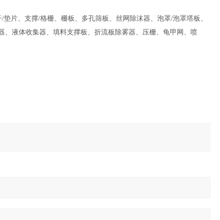
/垫片、支撑/格栅、栅板、多孔筛板、丝网除沫器、泡罩/泡罩塔板、
分布器、液体收集器、填料支撑板、折流板除雾器、压栅、龟甲网、喷