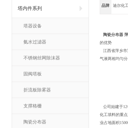
品牌
迪尔化
塔内件系列
塔器设备
陶瓷分布器 
氨水过滤器
的优势
江西省萍乡市
不锈钢丝网除沫器
气液两相均匀分
固阀塔板
折流板除雾器
支撑格栅
公司始建于12
化工填料的重点
陶瓷分布器
业占地面积15