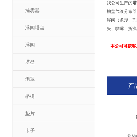
我公司生产的
塔
捕雾器
槽盘气液分布器
浮阀（条形、F
浮阀塔盘
头、喷嘴、折流
浮阀
本公司可按客
塔盘
泡罩
产
格栅
垫片
卡子
您的