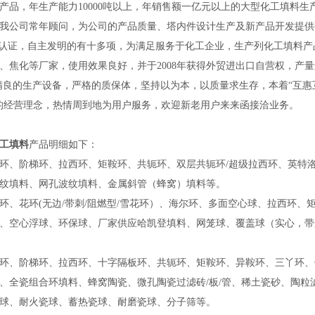
产品，年生产能力10000吨以上，年销售额一亿元以上的大型化工填料
我公司常年顾问，为公司的产品质量、塔内件设计生产及新产品开发提供强有
质量体认证，自主发明的有十多项，为满足服务于化工企业，生产列化工填
、焦化等厂家，使用效果良好，并于2008年获得外贸进出口自营权，产
良的生产设备，严格的质保体，坚持以为本，以质量求生存，本着“互惠
的经营理念，热情周到地为用户服务，欢迎新老用户来来函接洽业务。
工填料
产品明细如下：
环、阶梯环、拉西环、矩鞍环、共轭环、双层共轭环/超级拉西环、英特
纹填料、网孔波纹填料、金属斜管（蜂窝）填料等。
环、花环(无边/带刺/阻燃型/雪花环）、海尔环、多面空心球、拉西环
、空心浮球、环保球、厂家供应哈凯登填料、网笼球、覆盖球（实心，带
环、阶梯环、拉西环、十字隔板环、共轭环、矩鞍环、异鞍环、三丫环
、全瓷组合环填料、蜂窝陶瓷、微孔陶瓷过滤砖/板/管、稀土瓷砂、陶粒
瓷球、耐火瓷球、蓄热瓷球、耐磨瓷球、分子筛等。