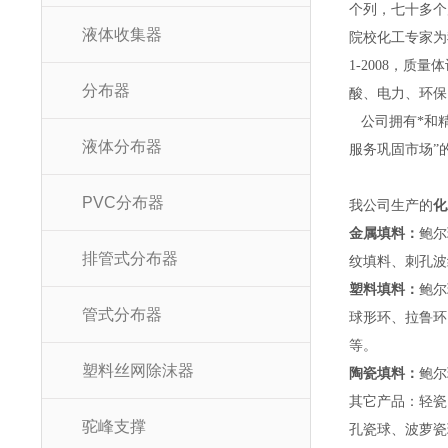
个列，七十多个
液体收集器
院校化工专家为
1-2008，
分布器
酸、电力、环保
公司拥有*和精
液体分布器
服务巩固市场”
PVC分布器
我公司生产的
化
金属填料：
鲍尔
排管式分布器
纹填料、刺孔波
塑料填料：
鲍尔
管式分布器
球形环、拉鲁环
等。
塑料丝网除沫器
陶瓷填料：
鲍尔
其它产品：轻瓷
驼峰支撑
孔瓷球、波萝