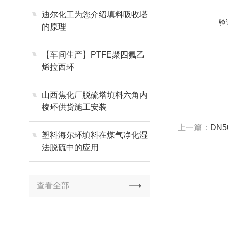
迪尔化工为您介绍填料吸收塔
验
的原理
【车间生产】PTFE聚四氟乙
烯拉西环
山西焦化厂脱硫塔填料六角内
棱环供货施工安装
上一篇：
DN5
塑料海尔环填料在煤气净化湿
法脱硫中的应用
查看全部