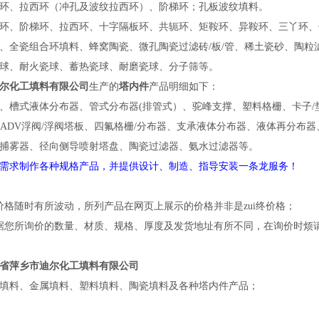
环、拉西环（冲孔及波纹拉西环）、阶梯环；孔板波纹填料。
环、阶梯环、拉西环、十字隔板环、共轭环、矩鞍环、异鞍环、三丫环
、全瓷组合环填料、蜂窝陶瓷、微孔陶瓷过滤砖/板/管、稀土瓷砂、陶粒
瓷球、耐火瓷球、蓄热瓷球、耐磨瓷球、分子筛等。
尔化工填料有限公司
生产的
塔内件
产品明细如下：
、槽式液体分布器、管式分布器(排管式）、驼峰支撑、塑料格栅、卡子/
、ADV浮阀/浮阀塔板、四氟格栅/分布器、支承液体分布器、液体再分
捕雾器、径向侧导喷射塔盘、陶瓷过滤器、氨水过滤器等。
需求制作各种规格产品，并提供设计、制造、指导安装一条龙服务！
价格随时有所波动，所列产品在网页上展示的价格并非是zui终价格；
据您所询价的数量、材质、规格、厚度及发货地址有所不同，在询价时烦
省萍乡市迪尔化工填料有限公司
填料、金属填料、塑料填料、陶瓷填料及各种塔内件产品；