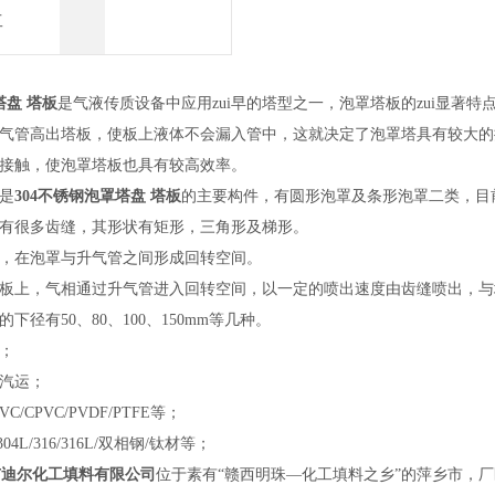
工
塔盘 塔板
是气液传质设备中应用zui早的塔型之一，泡罩塔板的zui显著
气管高出塔板，使板上液体不会漏入管中，这就决定了泡罩塔具有较大的
接触，使泡罩塔板也具有较高效率。
是
304不锈钢泡罩塔盘 塔板
的主要构件，有圆形泡罩及条形泡罩二类，目
有很多齿缝，其形状有矩形，三角形及梯形。
，在泡罩与升气管之间形成回转空间。
板上，气相通过升气管进入回转空间，以一定的喷出速度由齿缝喷出，与
下径有50、80、100、150mm等几种。
；
汽运；
C/CPVC/PVDF/PTFE等；
04L/316/316L/双相钢/钛材等；
市迪尔化工填料有限公司
位于素有“赣西明珠—化工填料之乡”的萍乡市，厂