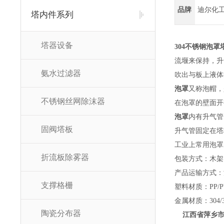
品牌
迪尔化
塔内件系列
塔器设备
304不锈钢泡罩
流堰来保持，升
氨水过滤器
吹出与板上液体
泡罩
又称泡帽，
不锈钢丝网除沫器
在泡罩的壁面开
泡罩
内有升气管
固阀塔板
升气管固定在塔
工业上常用泡罩的
折流板除雾器
包装方式：木架
产品运输方式：
支撑格栅
塑料材质：PP/PV
金属材质：304/3
陶瓷分布器
江西省萍乡