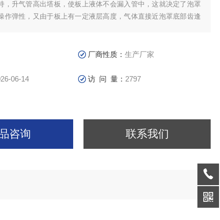
持，升气管高出塔板，使板上液体不会漏入管中，这就决定了泡罩
操作弹性，又由于板上有一定液层高度，气体直接近泡罩底部齿逢
液体接触，使泡罩塔板也具有较高效率。
厂商性质：
生产厂家
26-06-14
访 问 量：
2797
品咨询
联系我们