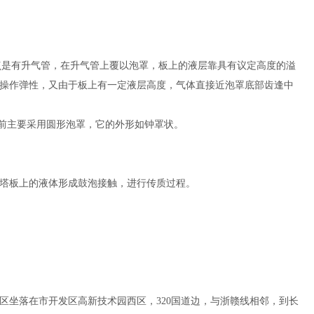
特点是有升气管，在升气管上覆以泡罩，板上的液层靠具有议定高度的溢
操作弹性，又由于板上有一定液层高度，气体直接近泡罩底部齿逢中
前主要采用圆形泡罩，它的外形如钟罩状。
塔板上的液体形成鼓泡接触，进行传质过程。
区坐落在市开发区高新技术园西区，320国道边，与浙赣线相邻，到长