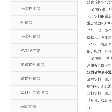
沙黄花机场只需
液体收集器
公司始建于12
化工填料的重点
分布器
业占地面积15
个列，七十多个
液体分布器
院校化工专家为
1-2008，
PVC分布器
酸、电力、环保
公司拥有*和精
排管式分布器
用服务巩固市场
江西省萍乡市迪
管式分布器
金属填料：鲍尔
纹填料、刺孔波
塑料丝网除沫器
塑料填料：鲍尔
球形环、拉鲁环
驼峰支撑
等。