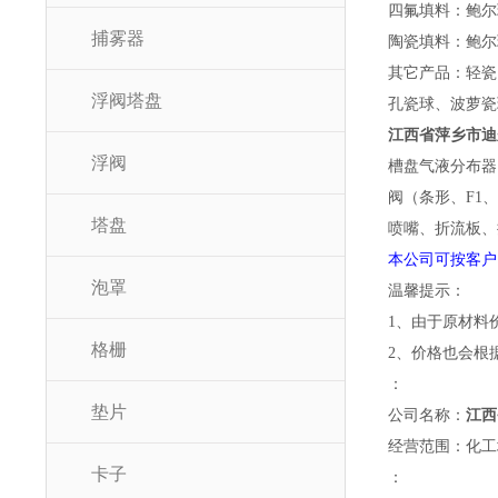
四氟填料：鲍尔
捕雾器
陶瓷填料：鲍尔
其它产品：轻瓷
浮阀塔盘
孔瓷球、波萝
江西省萍乡市迪
浮阀
槽盘气液分布器
阀（条形、F1
塔盘
喷嘴、折流板、
本公司可按客户
泡罩
温馨提示：
1、由于原材料
格栅
2、价格也会根
：
垫片
公司名称：
江西
经营范围：化工
卡子
：