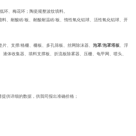
、低环、梅花环；陶瓷规整波纹填料。
滤料、耐酸砖/板、耐酸耐温砖/板、惰性氧化铝球、活性氧化铝球、开
垫片、支撑/格栅、栅板、多孔筛板、丝网除沫器、
泡罩/泡罩塔板
、浮
布器、液体收集器、填料支撑板、折流板除雾器、压栅、龟甲网、喷头、
请提供详细的数据，供我司报出准确价格；