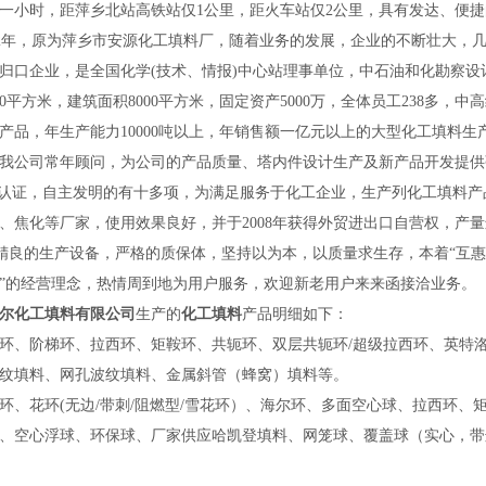
一小时，距萍乡北站高铁站仅1公里，距火车站仅2公里，具有发达、便
年，原为萍乡市安源化工填料厂，随着业务的发展，企业的不断壮大，
归口企业，是全国化学(技术、情报)中心站理事单位，中石油和化勘察
000平方米，建筑面积8000平方米，固定资产5000万，全体员工238多
产品，年生产能力10000吨以上，年销售额一亿元以上的大型化工填料
我公司常年顾问，为公司的产品质量、塔内件设计生产及新产品开发提供强有
质量体认证，自主发明的有十多项，为满足服务于化工企业，生产列化工填
、焦化等厂家，使用效果良好，并于2008年获得外贸进出口自营权，产
良的生产设备，严格的质保体，坚持以为本，以质量求生存，本着“互惠
”的经营理念，热情周到地为用户服务，欢迎新老用户来来函接洽业务。
尔化工填料有限公司
生产的
化工填料
产品明细如下：
环、阶梯环、拉西环、矩鞍环、共轭环、双层共轭环/超级拉西环、英特
纹填料、网孔波纹填料、金属斜管（蜂窝）填料等。
环、花环(无边/带刺/阻燃型/雪花环）、海尔环、多面空心球、拉西环
、空心浮球、环保球、厂家供应哈凯登填料、网笼球、覆盖球（实心，带