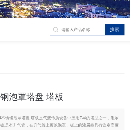
锈钢泡罩塔盘 塔板
04不锈钢泡罩塔盘 塔板是气液传质设备中应用Z早的塔型之一，泡罩
特点是有升气管，在升气管上覆以泡罩，板上的液层靠具有议定高度