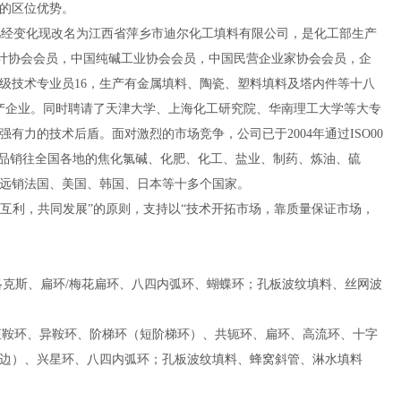
捷的区位优势。
几经变化现改名为江西省萍乡市迪尔化工填料有限公司，是化工部生产
设计协会会员，中国纯碱工业协会会员，中国民营企业家协会会员，企
，中高级技术专业员16，生产有金属填料、陶瓷、塑料填料及塔内件等十八
生产企业。同时聘请了天津大学、上海化工研究院、华南理工大学等大专
力的技术后盾。面对激烈的市场竞争，公司已于2004年通过ISO00
料产品销往全国各地的焦化氯碱、化肥、化工、盐业、制药、炼油、硫
量远销法国、美国、韩国、日本等十多个国家。
互利，共同发展”的原则，支持以“技术开拓市场，靠质量保证市场，
洛克斯、扁环/梅花扁环、八四内弧环、蝴蝶环；孔板波纹填料、丝网波
、矩鞍环、异鞍环、阶梯环（短阶梯环）、共轭环、扁环、高流环、十字
边）、兴星环、八四内弧环；孔板波纹填料、蜂窝斜管、淋水填料