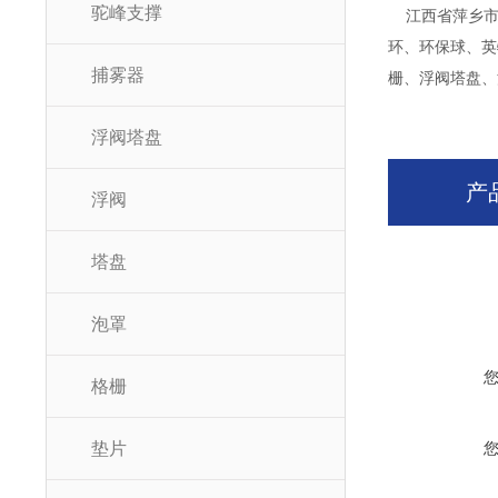
驼峰支撑
江西省萍乡市
环、环保球、英
捕雾器
栅、浮阀塔盘、
浮阀塔盘
产
浮阀
塔盘
泡罩
格栅
垫片