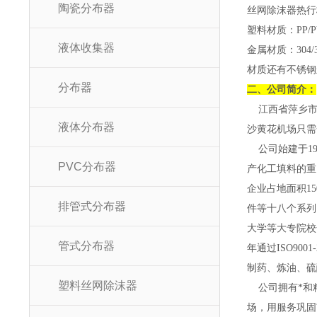
陶瓷分布器
丝网除沫器热行标
塑料材质：PP/PV
液体收集器
金属材质：304/3
材质还有不锈钢
分布器
二、公司简介：
江西省萍乡市迪
液体分布器
沙黄花机场只需
公司始建于19
PVC分布器
产化工填料的重
企业占地面积1
排管式分布器
件等十八个系列
大学等大专院校
管式分布器
年通过ISO9
制药、炼油、硫
塑料丝网除沫器
公司拥有*和精
场，用服务巩固